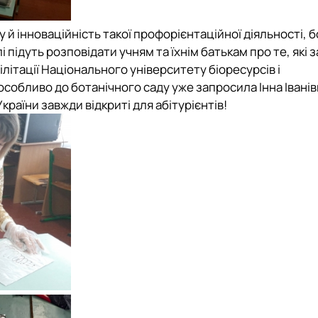
у й інноваційність такої профорієнтаційної діяльності, б
 підуть розповідати учням та їхнім батькам про те, які 
літації Національного університету біоресурсів і
особливо до ботанічного саду уже запросила Інна Іванів
країни завжди відкриті для абітурієнтів!