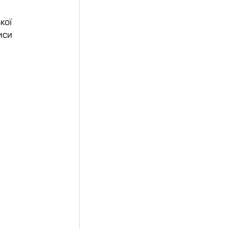
кої
иси