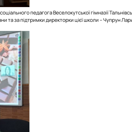
соціального педагога Веселокутської гімназії Тальнівсь
вни та за підтримки директорки цієї школи – Чупрун Лар