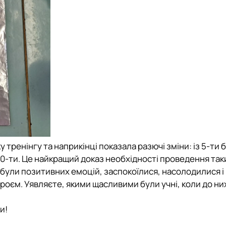
тренінгу та наприкінці показала разючі зміни: із 5-ти б
 10-ти. Це найкращий доказ необхідності проведення так
абули позитивних емоцій, заспокоїлися, насолодилися і 
троєм. Уявляєте, якими щасливими були учні, коли до ни
и!