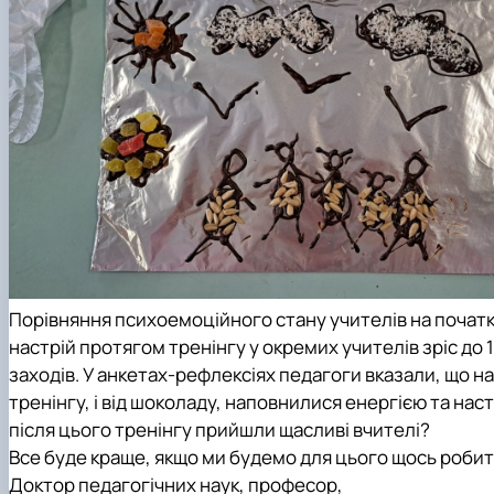
Порівняння психоемоційного стану учителів на початку 
настрій протягом тренінгу у окремих учителів зріс до
заходів. У анкетах-рефлексіях педагоги вказали, що н
тренінгу, і від шоколаду, наповнилися енергією та нас
після цього тренінгу прийшли щасливі вчителі?
Все буде краще, якщо ми будемо для цього щось робит
Доктор педагогічних наук, професор,