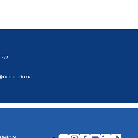
0-73
@nubip.edu.ua
омісія