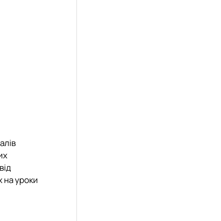
алів
их
від
х на уроки