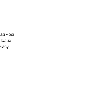
ад моєї
«Подих
часу.