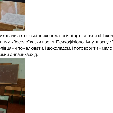
иконали авторські психопедагогічні арт-вправи «Шокол
нням «Веселої казки про…». Психофізіологічну вправу 
 олівцями помалювати, і шоколадом, і поговорити – мало 
акий онлайн-захід.