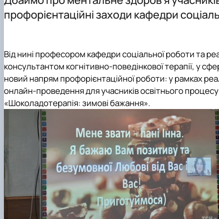
Опитування
Спеціальності аспірантури
Обговорення ОПП "Соціальна робота" 2026
Наукові гуртки
профорієнтаційні заходи кафедри соціальн
Цифрова бібліотека
Як стати студентом?
Практичне навчання
Наукове стажування
Договори про співпрацю
Чому НУБіП України - твій правильний вибір?
Сторінка магістра
Науково-дослідна робота
Матеріально-технічна база
Часті запитання та відпові
Підвищення кваліфікації
Від нині професором кафедри соціальної роботи та ре
Роботодавці
Підготовчі курси до НМТ
На допомогу здобувачам вищої освіти
консультантом когнітивно-поведінкової терапії, у сфе
Підготовчі курси до ЄВІ
Неформальна освіта
новий напрям профорієнтаційної роботи: у
рамках реа
Правила прийому 2026
онлайн-проведення для учасників освітнього процесу
Контактні дані
«Шоколадотерапія: зимові бажання».