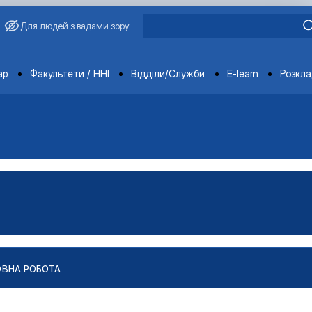
Для людей з вадами зору
ments
ар
Факультети / ННІ
Відділи/Служби
E-learn
Розкл
ОВНА РОБОТА
робота та консультуван…
на робота та консультуван…
ія