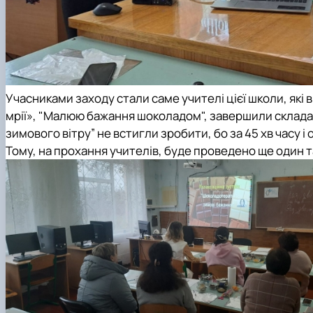
Учасниками заходу стали саме учителі цієї школи, які
в
мрії», "Малюю бажання шоколадом", завершили склада
зимового вітру” не встигли зробити, бо за 45 хв часу і
Тому, на прохання учителів, буде проведено ще один т