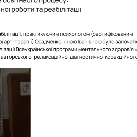
Другий (магістерський) рівень вищої освіти І10 Соціальн
ОПП "Соціальна робота" бакалавр 2026
ої роботи та реабілітації
абілітації, практикуючим психологом (сертифікованим
рі арт-терапії) Осадченко Інною Іванівною було започат
лізації Всеукраїнської програми ментального здоров’я «
 авторського, релаксаційно-діагностично-корекційного