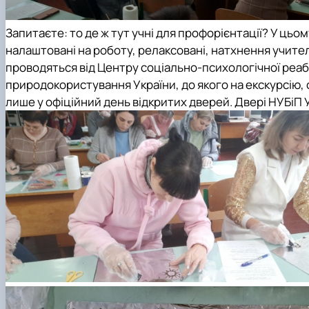
Запитаєте: то де ж тут учні для профорієнтації? У цьом
налаштовані на роботу, релаксовані, натхнення учителі
проводяться від Центру соціально-психологічної реабі
природокористування України, до якого на екскурсію, 
лише у офіційний день відкритих дверей. Двері НУБіП У