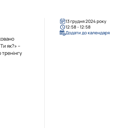
а робота та консультуван…
13 грудня 2024 року
12:58 - 12:58
Додати до календаря
ковано
Ти як?» –
 тренінгу