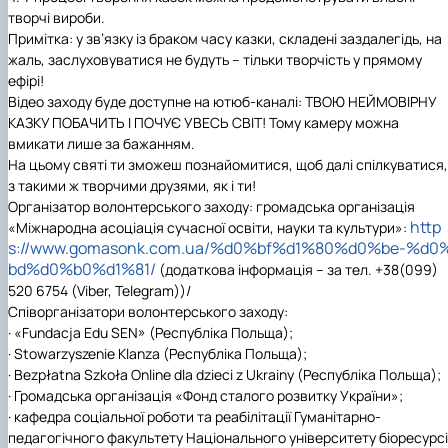
творчі вироби.
Примітка:
у зв’язку із браком часу казки, складені заздалегідь, на
жаль, заслуховуватися не будуть – тільки творчість у прямому
ефірі!
Відео заходу буде доступне на ютюб-каналі: ТВОЮ НЕЙМОВІРНУ
КАЗКУ ПОБАЧИТЬ І ПОЧУЄ УВЕСЬ СВІТ! Тому камеру можна
вмикати лише за бажанням.
На цьому святі ти зможеш познайомитися, щоб далі спілкуватися,
з такими ж творчими друзями, як і ти!
Організатор волонтерського заходу:
громадська організація
http
«Міжнародна асоціація сучасної освіти, науки та культури»:
s://www.gomasonk.com.ua/%d0%bf%d1%80%d0%be-%d0
bd%d0%b0%d1%81/
(додаткова інформація – за тел. +38(099)
520 6754 (
Viber
,
Telegram
))/
Співорганізатори волонтерського заходу:
·
«Fundacja Edu SEN» (Республіка Польща);
·
Stowarzyszenie Klanza (Республіка Польща);
·
Bezpłatna Szkoła Online dla dzieci z Ukrainy (Республіка Польща);
·
Громадська організація «Фонд сталого розвитку України»;
·
кафедра соціальної роботи та реабілітації Гуманітарно-
педагогічного факультету Національного університету біоресурс