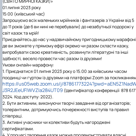
(СВЯТО МИРНОЇ КАЗКИ)»
01 липня 2023 року
15:00 (київський час)
Запрошуємо всіх маленьких мрійників і фантазерів з України від 5
до 11 років (де б ви нині не перебували) до незабутньої подорожі у
світ казок та мрій!
Приєднайтесь до нас у надзвичайному пригодницькому марафоні
де ви зможете у прямому ефірі окремо чи разом скласти казку,
випробувати свою креативність, розвинути літературні та інші
здібності, весело провести час разом із друзями!
Умови онлайн-марафону:
1.
Приєднатися 01 липня 2023 року о 15.00 за київським часом
поодинці чи гуртом із друзями на платформі Zoom за покликанням
https://us05web.zoom.us/j/87861773224?pwd=aEN5Z1Nad
J3R2JEeUFlWVZla284UT09
(Ідентифікатор конференції: 878 617
3224. Код доступу: 2022).
2.
Бути активним, виконуючи творчі завдання від організаторів;
толерантним, дотримуючись почережності виступів та правил
співпраці.
3.
Активні учасники чи колективи будуть нагороджені
сертифікатами.
4.
У процесі творення казок можна продемонструвати власні