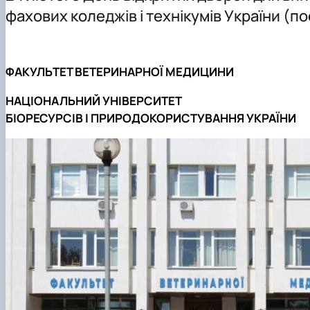
Навчально-наукові лабораторії
фахових коледжів і технікумів України (п
Збірники матеріалів конференцій
ФАКУЛЬТЕТ ВЕТЕРИНАРНОЇ МЕДИЦИНИ
НАЦІОНАЛЬНИЙ УНІВЕРСИТЕТ
БІОРЕСУРСІВ І ПРИРОДОКОРИСТУВАННЯ УКРАЇНИ