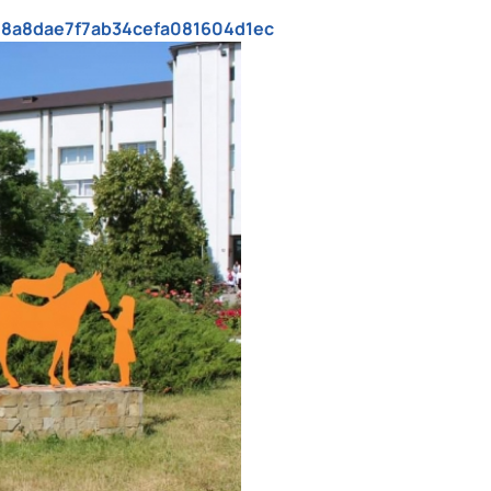
28a8dae7f7ab34cefa081604d1ec