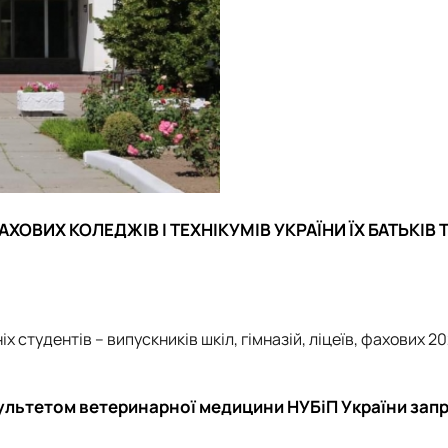
ФАХОВИХ КОЛЕДЖІВ І ТЕХНІКУМІВ
УКРАЇНИ
ЇХ БАТЬКІВ 
 студентів – випускників шкіл, гімназій, ліцеїв, фахових 20
ультетом ветеринарної медицини НУБіП України
зап