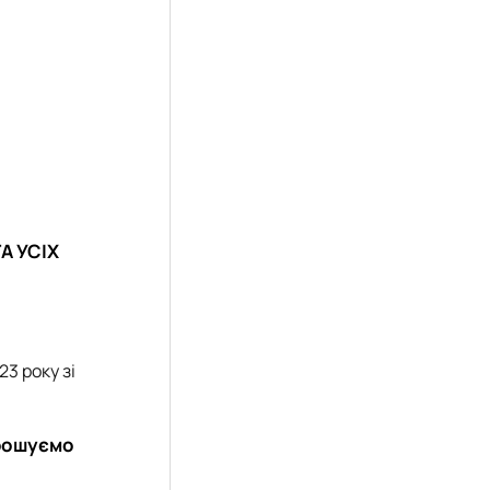
ТА УСІХ
23 року зі
рошуємо