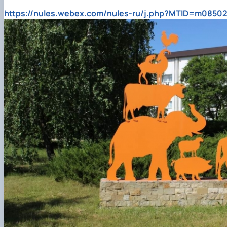
https://nules.webex.com/nules-ru/j.php?MTID=m0850