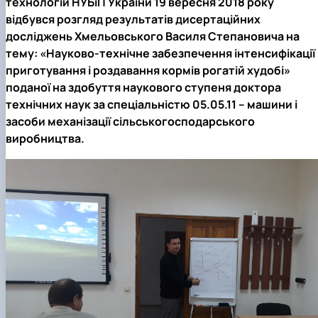
технологій НУБіП України 19 вересня 2018 року
Науковий гурток «Охорона праці в харчових
відбувся
розгляд результатів дисертаційних
технологіях»
досліджень Хмельовського Василя Степановича на
тему: «Науково-технічне забезпечення інтенсифікації
приготування і роздавання кормів рогатій худобі»
поданої на здобуття наукового ступеня доктора
технічних наук за спеціальністю 05.05.11 – машини і
засоби механізації сільськогосподарського
виробництва.