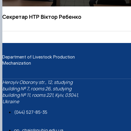
Секретар НТР Віктор Ребенко
Department of Livestock Production
Mechanization
Heroyiv Oborony str., 12, studying
building № 7, rooms 26, studying
building № 11, rooms 221, Kyiv, 03041,
Ukraine
(044) 527-85-35
op_chair@nubip.edu.ua