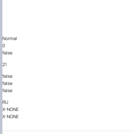
Normal
0
false
21
false
false
false
RU
X-NONE
X-NONE