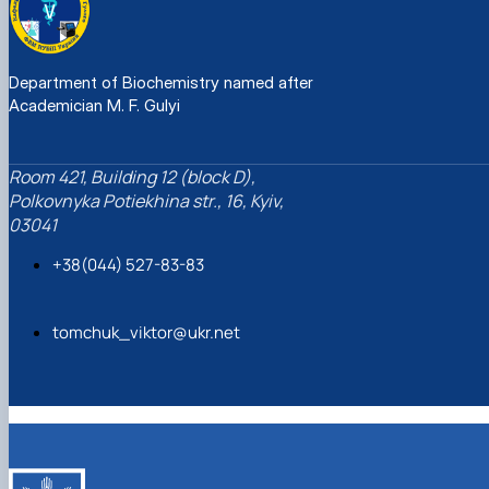
Department of Biochemistry named after
Academician M. F. Gulyi
Room 421, Building 12 (block D),
Polkovnyka Potiekhina str., 16, Kyiv,
03041
+38(044) 527-83-83
tomchuk_viktor@ukr.net