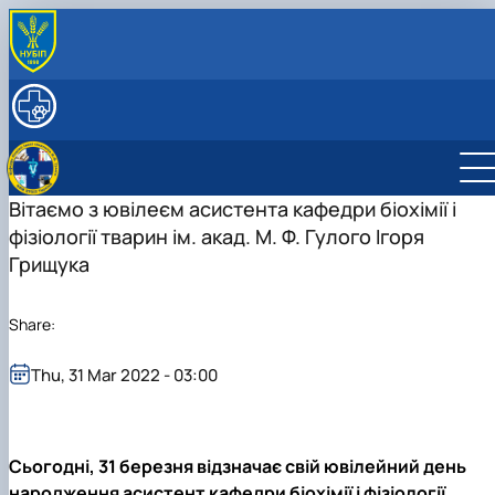
ABOUT
History
RESEARCH
Key facts & figures
Main research directions
EDUCATION
Leadership & Staff
Projects & Grants
Degree Programs
INTERNATIONAL ACTIVITY
Structure
Courses
Вітаємо з ювілеєм асистента кафедри біохімії і
Contact Information
фізіології тварин ім. акад. М. Ф. Гулого Ігоря
Грищука
Share:
Thu, 31 Mar 2022 - 03:00
Сьогодні, 31 березня відзначає свій ювілейний день
народження асистент кафедри біохімії і фізіології