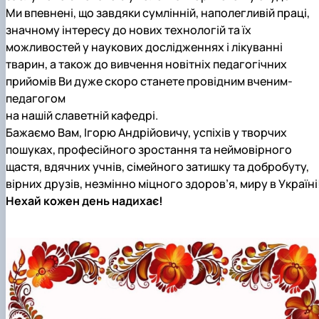
Ми впевнені, що завдяки сумлінній, наполегливій праці,
значному інтересу до нових технологій та їх
можливостей у наукових дослідженнях і лікуванні
тварин, а також до вивчення новітніх педагогічних
прийомів Ви дуже скоро станете провідним вченим-
педагогом
на нашій славетній кафедрі.
Бажаємо Вам, Ігорю Андрійовичу, успіхів у творчих
пошуках, професійного зростання та неймовірного
щастя, вдячних учнів, сімейного затишку та добробуту,
вірних друзів, незмінно міцного здоров’я, миру в Україні
Нехай кожен день надихає!