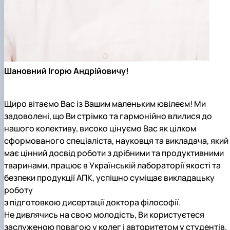
Шановний Ігорю Андрійовичу!
Щиро вітаємо Вас із Вашим маленьким ювілеєм! Ми
задоволені, що Ви стрімко та гармонійно влилися до
нашого колективу, високо цінуємо Вас як цілком
сформованого спеціаліста, науковця та викладача, який
має цінний досвід роботи з дрібними та продуктивними
тваринами, працює в Українській лабораторії якості та
безпеки продукції АПК, успішно суміщає викладацьку
роботу
з підготовкою дисертації доктора філософії.
Не дивлячись на свою молодість, Ви користуєтеся
заслуженою повагою у колег і авторитетом у студентів.