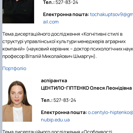
Тел.:
527-83-24
Електронна пошта:
tochakuptsov9@g
ail.com
Тема дисертаційного дослідження «Когнітивні стилі в
структурі управлінської культури менеджерів аграрних
компаній» (науковий керівник – доктор психологічних наук
професор Віталій Миколайович Шмаргун).
Портфоліо
аспірантка
ЦЕНТИЛО-ГІПТЕНКО Олеся Леонідівна
Тел.:
527-83-24
Електронна пошта:
o.centylo-hiptenko
nubip.edu.ua
Тема дисертаційного дослідження «Особливості