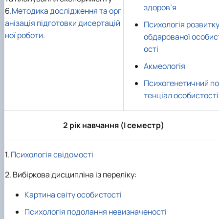
здоров’я
6.
Методика дослідження та орг
анізація підготовки дисертацій
Психологія розвитк
ної роботи.
обдарованої особис
ості
Акмеологія
Психогенетичний по
тенціал особистості
2 рік навчання (І семестр)
1.
Психологія свідомості
2. Вибіркова дисципліна із переліку:
Картина світу особистості
Психологія подолання невизначеності