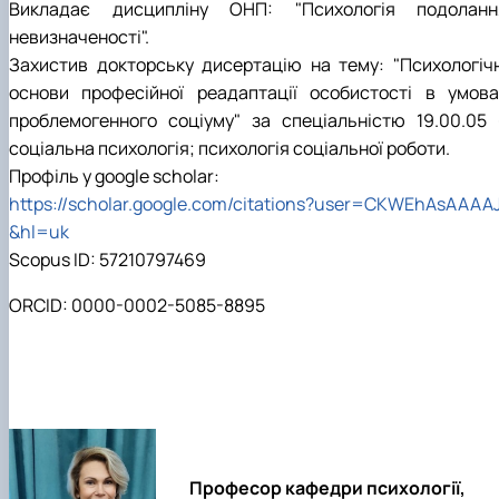
Викладає дисципліну ОНП: "Психологія подоланн
невизначеності".
Захистив докторську дисертацію на тему: "
Психологічн
основи професійної реадаптації особистості в умова
проблемогенного соціуму" за спеціальністю 19.00.05 
соціальна психологія; психологія соціальної роботи
.
Профіль у google scholar:
https://scholar.google.com/citations?user=CKWEhAsAAAA
&hl=uk
Scopus ID:
57210797469
ORCID: 0000-0002-5085-8895
Професор кафедри психології,