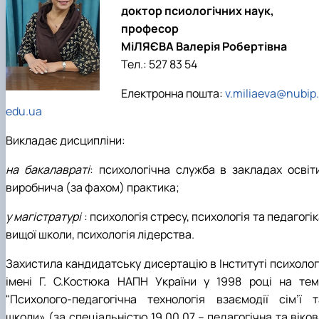
доктор псиологічних наук,
професор
МіЛЯЄВА Валерія Робертівна
Тел.: 527 83 54
Електронна пошта:
v.miliaeva@nubip.
edu.ua
Викладає дисципліни:
на бакалавраті
: психологічна служба в закладах освіти
виробнича (за фахом) практика;
у магістратурі
: психологія стресу, психологія та педагогі
вищої школи, психологія лідерства.
Захистила кандидатську дисертацію в Інституті психологі
імені Г. С.Костюка НАПН України у 1998 році на тем
"Психолого-педагогічна технологія взаємодії сім’ї т
школи» (за спеціальністю 19.00.07 – педагогічна та віко