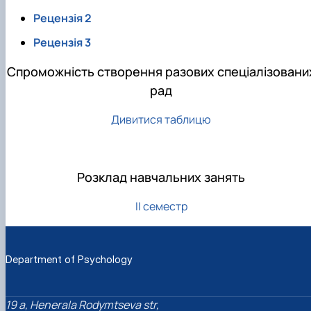
Рецензія 2
Рецензія 3
Спроможність створення разових спеціалізовани
рад
Дивитися таблицю
Розклад навчальних занять
ІІ семестр
Department of Psychology
19 a, Henerala Rodymtseva str,