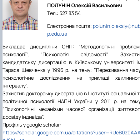
ПОЛУНІН Олексій Васильович
Тел.: 527 83 54
Електронна пошта:
polunin.oleksiy@nub
p.edu.ua
Викладає дисципліни ОНП: "Методологічні проблем
психології", "Психологія свідомості". Захисти
кандидатську дисертацію в Київському університеті ім
Тараса Шевченка у 1996 р. на тему: "Переживання часу
психологічне дослідження на прикладі хвилинног
інтервалу".
Захистив докторську дисертацію в Інституті соціальної т
політичної психології НАПН України у 2011 р. на тему
"Психологічні механізми часової організації життєвог
досвіду індивіда".
Профіль у google scholar:
https://scholar.google.com.ua/citations?user=RUeB0z0AA