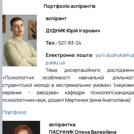
Портфоліо аспірантів
аспірант
ДУДНИК Юрій Ігорович
Тел.:
527-83-24
Електронна пошта
:
yurii.dudnyk@nub
p.edu.ua
Тема дисертаційного дослідженн
«Психологічні особливості навчальної діяльност
студентської молоді в екстремальних умовах» (наукови
керівник - завідувач кафедри психології,кандида
психологічних наук, доцент Мартинюк Ірина Анатоліївна)
Портфоліо
аспірантка
ПАСІЧНИК Олена Валеріївна