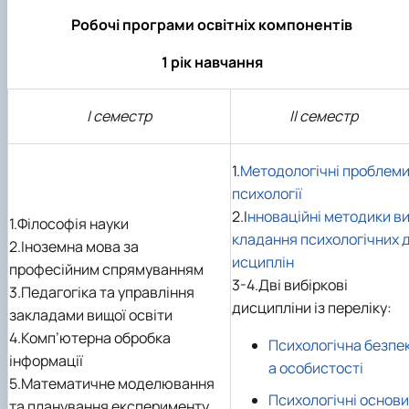
Робочі програми освітніх компонентів
1 рік навчання
І семестр
ІІ семестр
1.
Методологічні проблем
психології
2.І
нноваційні методики в
1.Філософія науки
кладання психологічних 
2.Іноземна мова за
исциплін
професійним спрямуванням
3-4.Дві вибіркові
3.Педагогіка та управління
дисципліни із переліку:
закладами вищої освіти
4.Комп’ютерна обробка
Психологічна безпе
інформації
а особистості
5.Математичне моделювання
Психологічні основи
та планування експерименту