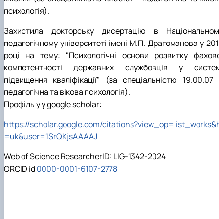
психологія).
Захистила докторську дисертацію в Національном
педагогічному університеті імені М.П. Драгоманова у 201
році на тему: "Психологічні основи розвитку фахово
компетентності державних службовців у систем
підвищення кваліфікації" (за спеціальністю 19.00.07 
педагогічна та вікова психологія).
П
рофіль у у google scholar:
https://scholar.google.com/citations?view_op=list_works&
=uk&user=1SrQKjsAAAAJ
Web of Science ResearcherID: LIG-1342-2024
ОRCІD іd
0000-0001-6107-2778