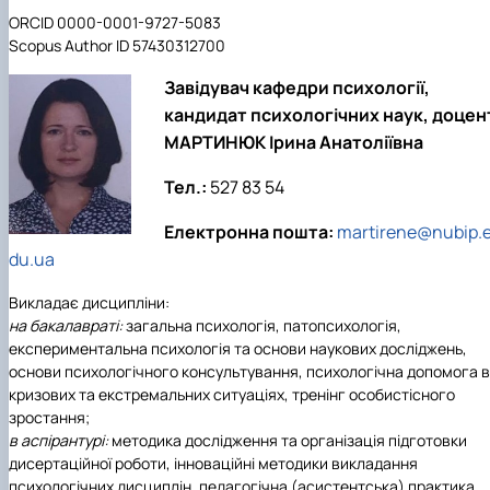
ORCID 0000-0001-9727-5083
Scopus Author ID 57430312700
Завідувач кафедри психології,
кандидат психологічних наук, доцен
МАРТИНЮК Ірина Анатоліївна
Тел.:
527 83 54
Електронна пошта:
martirene@nubip.
du.ua
Викладає дисципліни:
на бакалавраті:
загальна психологія, патопсихологія,
експериментальна психологія та основи наукових досліджень,
основи психологічного консультування, психологічна допомога в
кризових та екстремальних ситуаціях, тренінг особистісного
зростання;
в аспірантурі:
методика дослідження та організація підготовки
дисертаційної роботи, інноваційні методики викладання
психологічних дисциплін, педагогічна (асистентська) практика,