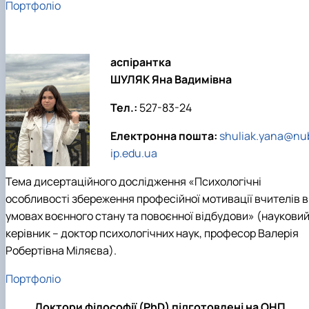
Портфоліо
аспірантка
ШУЛЯК Яна Вадимівна
Тел.:
527-83-24
Електронна пошта:
shuliak.yana@nu
ip.edu.ua
Тема дисертаційного дослідження «Психологічні
особливості збереження професійної мотивації вчителів в
умовах воєнного стану та повоєнної відбудови» (наукови
керівник – доктор психологічних наук, професор Валерія
Робертівна Міляєва).
Портфоліо
Доктори філософії (PhD) підготовлені на ОНП