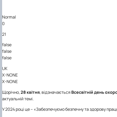
Normal
0
21
false
false
false
UK
X-NONE
X-NONE
Щорічно,
28 квітня
, відзначається
Всесвітній день охоро
актуальній темі.
У 2024 році це – «Забезпечуємо безпечну та здорову працю