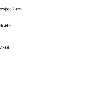
професійних
на цей
жливе