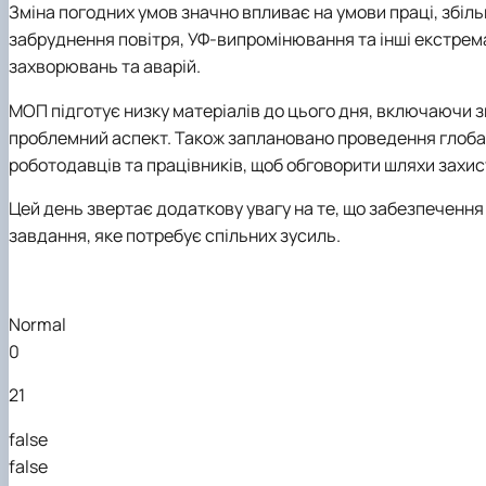
Зміна погодних умов значно впливає на умови праці, збіл
забруднення повітря, УФ-випромінювання та інші екстрем
захворювань та аварій.
МОП підготує низку матеріалів до цього дня, включаючи зв
проблемний аспект. Також заплановано проведення глобал
роботодавців та працівників, щоб обговорити шляхи захист
Цей день звертає додаткову увагу на те, що забезпечення 
завдання, яке потребує спільних зусиль.
Normal
0
21
false
false