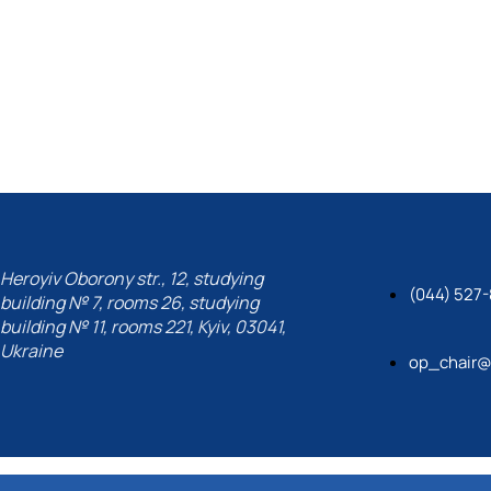
Heroyiv Oborony str., 12, studying
(044) 527
building № 7, rooms 26, studying
building № 11, rooms 221, Kyiv, 03041,
Ukraine
op_chair@