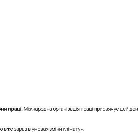
Науковий гурток «Біотехнічні системи»
Науковий гурток «Машиновикористання у тваринництві»
Науковий гурток «Інноваційні технології виробництва продукці
Науковий гурток «Монтажник»
Науковий гурток «Механізація тваринництва»
Науковий гурток «Охорона праці в харчових технологіях»
ни праці.
Міжнародна організація праці присвячує цей де
 вже зараз в умовах зміни клімату».