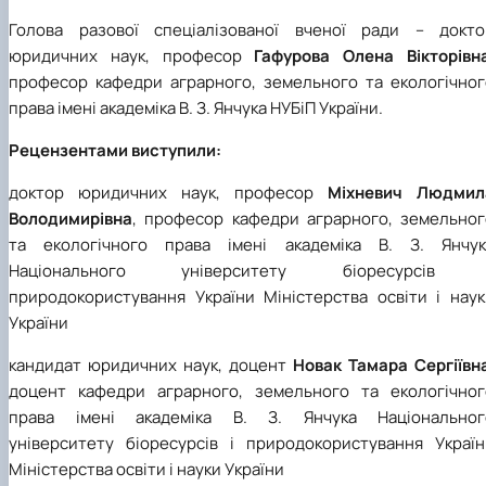
Голова разової спеціалізованої вченої ради – докто
юридичних наук, професор
Гафурова Олена Вікторівн
професор кафедри аграрного, земельного та екологічног
права імені академіка В. З. Янчука НУБіП України.
Рецензентами виступили:
доктор юридичних наук, професор
Міхневич Людмил
Володимирівна
, професор кафедри аграрного, земельног
та екологічного права імені академіка В. З. Янчук
Національного університету біоресурсів 
природокористування України Міністерства освіти і наук
України
кандидат юридичних наук, доцент
Новак Тамара Сергіївн
доцент кафедри аграрного, земельного та екологічног
права імені академіка В. З. Янчука Національног
університету біоресурсів і природокористування Україн
Міністерства освіти і науки України