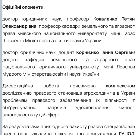
Офіційні опоненти:
доктор юридичних наук, професор
Коваленко Тетян
Олександрівна
, професор кафедри земельного та аграрно
права Київського національного університету імені Тарас
Шевченка Міністерства освіти і науки України
доктор юридичних наук, доцент
Корнієнко Ганна Сергіївн
доцент кафедри земельного та аграрного прав
Національного юридичного університету імені Ярослав
Мудрого Міністерства освіти і науки України
Дисертаційна робота присвячена комплексном
дослідженню правового становища агрохолдингів в Україні
проблемам правового забезпечення їх діяльності т
обґрунтуванню напрямів удосконалення чинног
законодавства у цій сфері.
За результатами прилюдного захисту разова спеціалізован
вчена рада ухвалила рішення про присудження
ГУЦОЛ