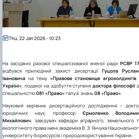
Thu, 22 Jan 2026 - 10:23
На засіданні разової спеціалізованої вченої ради
РСВР 17
відбувся прилюдний захист дисертації
Гуцола Руслан
Івановича
на тему
«Правове становище агрохолдингів 
Україні»
, поданої на здобуття ступеня
доктора філософії
з
спеціальністю
081 «Право»
галузі знань
08 «Право»
.
Науковий керівник дисертаційного дослідження – докто
юридичних наук, професор
Єрмоленко Володими
Михайлович
, завідувач кафедри аграрного, земельного т
екологічного права імені академіка В. З. Янчука Національно
університету біоресурсів і природокористування України.