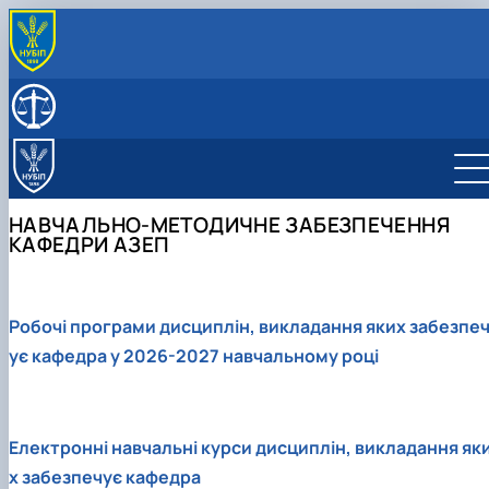
ПРО КАФЕДРУ
Історія кафедри
СКЛАД КАФЕДРИ
Нагороди кафедри
ОСВІТНІЙ ПРОЦЕС
Освітні програми
НАУКОВА РОБОТА
Організація освітнього процесу
Освітньо-професійна програма підготовки
Наукова робота кафедри
ПРАКТИЧНА ПІДГОТОВКА
НАВЧАЛЬНО-МЕТОДИЧНЕ ЗАБЕЗПЕЧЕННЯ
Навчально-методичне забезпечення
Бакалаврів
Сторінка аспіранта
КАФЕДРИ АЗЕП
Освітньо-професійна програма підготовки
Студентська наукова робота
Магістрів
Робочі програми дисциплін, викладання яких забезпе
ує кафедра у 2026-2027 навчальному році
Електронні навчальні курси дисциплін, викладання як
х забезпечує кафедра