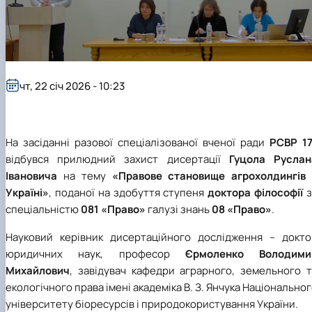
чт, 22 січ 2026 - 10:23
На засіданні разової спеціалізованої вченої ради
РСВР 17
відбувся прилюдний захист дисертації
Гуцола Руслан
Івановича
на тему
«Правове становище агрохолдингів 
Україні»
, поданої на здобуття ступеня
доктора філософії
з
спеціальністю
081 «Право»
галузі знань
08 «Право»
.
Науковий керівник дисертаційного дослідження – докто
юридичних наук, професор
Єрмоленко Володими
Михайлович
, завідувач кафедри аграрного, земельного т
екологічного права імені академіка В. З. Янчука Національно
університету біоресурсів і природокористування України.