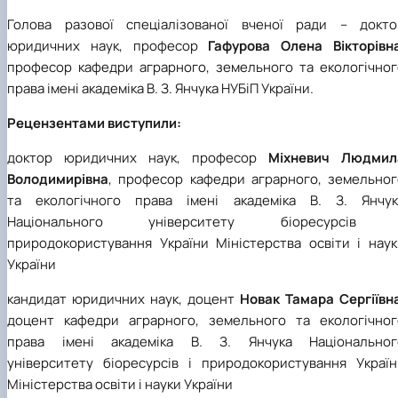
Голова разової спеціалізованої вченої ради – докто
юридичних наук, професор
Гафурова Олена Вікторівн
професор кафедри аграрного, земельного та екологічног
права імені академіка В. З. Янчука НУБіП України.
Рецензентами виступили:
доктор юридичних наук, професор
Міхневич Людмил
Володимирівна
, професор кафедри аграрного, земельног
та екологічного права імені академіка В. З. Янчук
Національного університету біоресурсів 
природокористування України Міністерства освіти і наук
України
кандидат юридичних наук, доцент
Новак Тамара Сергіївн
доцент кафедри аграрного, земельного та екологічног
права імені академіка В. З. Янчука Національног
університету біоресурсів і природокористування Україн
Міністерства освіти і науки України