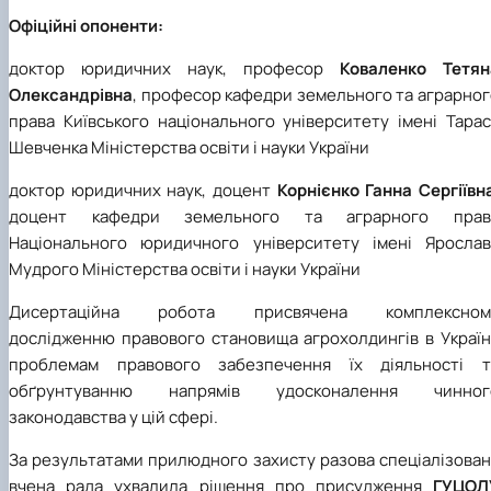
Офіційні опоненти:
доктор юридичних наук, професор
Коваленко Тетян
Олександрівна
, професор кафедри земельного та аграрно
права Київського національного університету імені Тарас
Шевченка Міністерства освіти і науки України
доктор юридичних наук, доцент
Корнієнко Ганна Сергіївн
доцент кафедри земельного та аграрного прав
Національного юридичного університету імені Ярослав
Мудрого Міністерства освіти і науки України
Дисертаційна робота присвячена комплексном
дослідженню правового становища агрохолдингів в Україні
проблемам правового забезпечення їх діяльності т
обґрунтуванню напрямів удосконалення чинног
законодавства у цій сфері.
За результатами прилюдного захисту разова спеціалізован
вчена рада ухвалила рішення про присудження
ГУЦОЛ