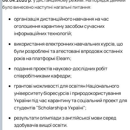
06.04.2020 р.
у дистанційному режимі. На порядок денний
було винесено наступні нагальні питання:
організація дистанційного навчання на час
оголошення карантину засобом сучасних
інформаційних технологій;
використання електронних навчальних курсів, що
були розроблені та атестовані впродовж останніх
років на платформі Еlearn;
подання проектів науково-дослідних робіт
співробітниками кафедри;
грантові можливості для освітян Національного
університету біоресурсів і природокористування
України під час карантину та соціальний проект для
студентів "Scholarship в Україні";
результати олімпіади з англійської мови серед
здобувачів вищої освіти.