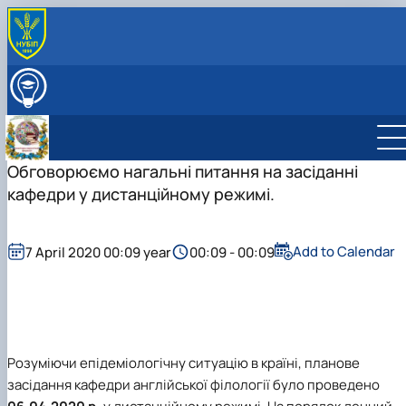
ABOUT
ВСТУПНИКУ
EDUCATION
TEACHING AND RESEARCH
Науково-дослідна робота
Обговорюємо нагальні питання на засіданні
STAFF
Навчально-методична робота
STUDY GROUPS
кафедри у дистанційному режимі.
Міжнародна діяльність
Студентський науковий гурток “BUSINESS
Профорієнтаційна робота
COMMUNICATION JOURNALISM” (Журналістика …
Культурно-виховна робота
Студентський науковий гурток "Майстерність
Add to Calendar
7 April 2020 00:09 year
00:09 - 00:09
усного та письмового перекладу”
Розуміючи епідеміологічну ситуацію в країні, планове
засідання кафедри англійської філології було проведено