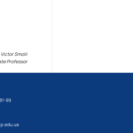
Victor Smolii
ate Professor
81-99
p.edu.ua