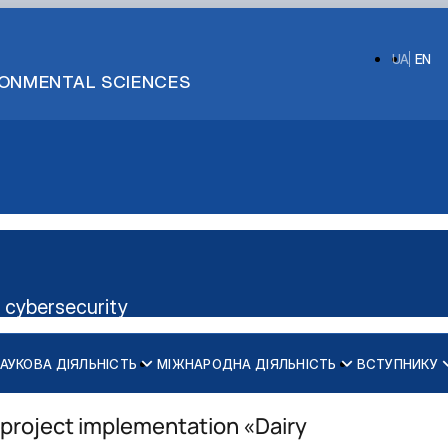
UA
EN
IRONMENTAL SCIENCES
 cybersecurity
АУКОВА ДІЯЛЬНІСТЬ
МІЖНАРОДНА ДІЯЛЬНІСТЬ
ВСТУПНИКУ
то більше любить «програмуват…
годенням!
 project implementation «Dairy