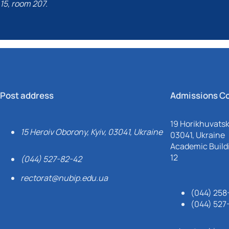
15, room 207.
Post address
Admissions C
19 Horikhuvatsky
15 Heroiv Oborony, Kyiv, 03041, Ukraine
03041, Ukraine
Academic Buildi
12
(044) 527-82-42
rectorat@nubip.edu.ua
(044) 258
(044) 527