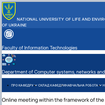
NATIONAL UNIVERSITY OF LIFE AND ENV
OF UKRAINE
Faculty of Information Technologies
Department of Computer systems, networks and
ПРО КАФЕДРУ
СКЛАД КАФЕДРИ
НАВЧАЛЬНА РОБОТА
Н
Про кафедру
Графік консультацій викладачів кафедри
Наукова діяльність
Міжнародна діяльність
«Комп’ютерна інженерія» — спеціальність для тих, х
Матеріально-технічна база кафедри
Освітньо-професійні програми
Науковий гурток "Кібербезпека"
"Кібербезпека" - спеціальність майбутнього стає сьо
Online meeting within the framework of the
Документи кафедри
Комп'ютерна інженерія
Науковий гурток "Інтернет речей"
Реальні ІТ-проекти руками студентів кафедри