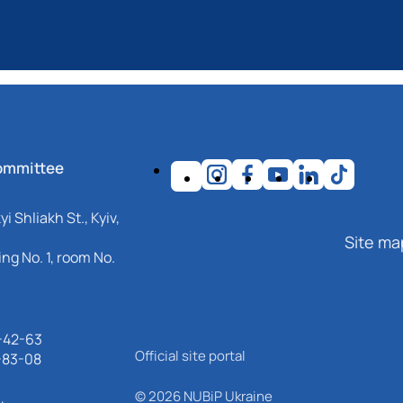
ommittee
i Shliakh St., Kyiv,
Site ma
ng No. 1, room No.
-42-63
Official site portal
-83-08
© 2026 NUBiP Ukraine