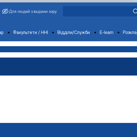
Для людей з вадами зору
ments
ар
Факультети / ННІ
Відділи/Служби
E-learn
Розкл
 моніторингу
у 2025