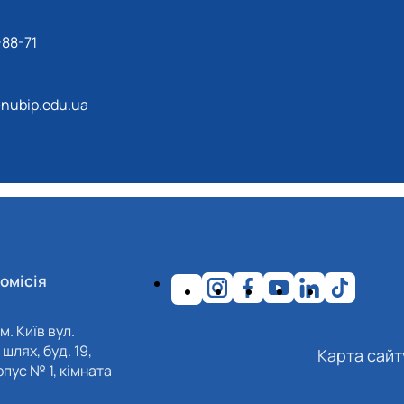
-88-71
ubip.edu.ua
омісія
м. Київ вул.
шлях, буд. 19,
Карта сайт
пус № 1, кімната