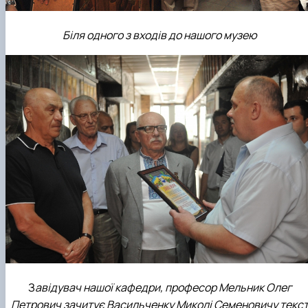
Біля одного з входів до нашого музею
З
авідувач нашої кафедри, професор Мельник Олег
Петрович зачитує Васильченку Миколі Семеновичу текс