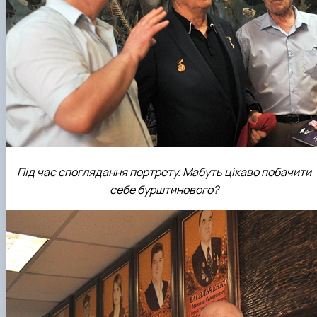
Під час споглядання портрету. Мабуть цікаво побачити
себе бурштинового?