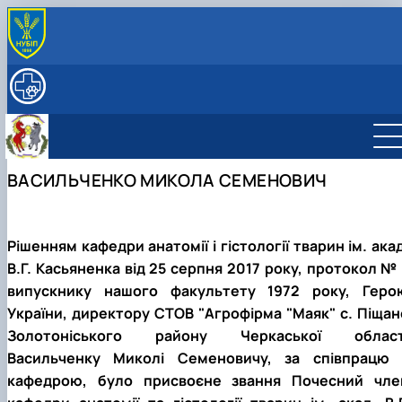
ПРО КАФЕДРУ
Історія (події і дати)
ОСВІТНЯ ДІЯЛЬНІСТЬ
Історія кафедри патологічної анатомії
Навчальна робота
НАУКА
Почесні члени кафедри
Робочі програми і Силабуси дисциплін
Наукова робота
СКЛАД КАФЕДРИ
Галерея кафедри
Навчальні лабораторії
Аспірантура
Працівники кафедри БХ ім. акад. В.Г. Касьяненка
МУЗЕЙ АНАТОМІЇ
ВАСИЛЬЧЕНКО МИКОЛА СЕМЕНОВИЧ
Галерея музею
Навчальна література
Студентські наукові гуртки
СПІВПРАЦЯ
Профорієнтаційна робота
ННВЛ «Центр біоморфологічних технологій»
ДОКУМЕНТИ
Про нас говорять та пишуть
2011 Р. - ...
Рішенням кафедри анатомії і гістології тварин ім. акад
В.Г. Касьяненка від 25 серпня 2017 року, протокол № 
випускнику нашого факультету 1972 року, Геро
України, директору СТОВ "Агрофірма "Маяк" с. Піщан
Золотоніського району Черкаської област
Васильченку Миколі Семеновичу, за співпрацю 
кафедрою, було присвоєне звання Почесний чле