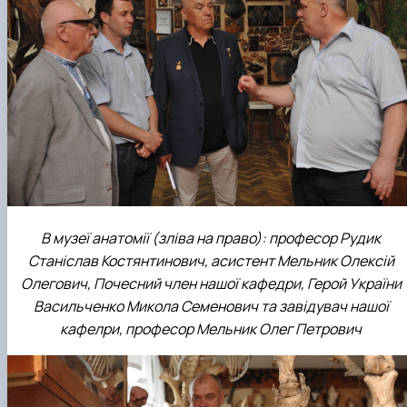
В музеї анатомії (зліва на право): професор Рудик
Станіслав Костянтинович, асистент Мельник Олексій
Олегович, Почесний член нашої кафедри, Герой України
Васильченко Микола Семенович та завідувач нашої
кафелри, професор Мельник Олег Петрович