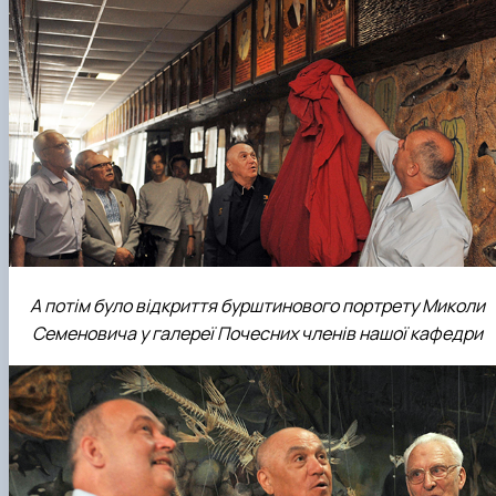
А потім було відкриття бурштинового портрету Миколи
Семеновича у галереї Почесних членів нашої кафедри