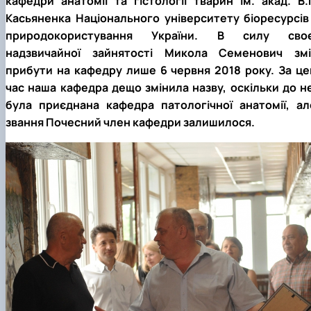
кафедри анатомії та гістології тварин ім. акад. В.Г
Касьяненка Національного університету біоресурсів 
природокористування України. В силу своє
надзвичайної зайнятості Микола Семенович змі
прибути на кафедру лише 6 червня 2018 року. За це
час наша кафедра дещо змінила назву, оскільки до не
була приєднана кафедра патологічної анатомії, ал
звання Почесний член кафедри залишилося.