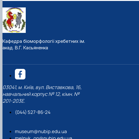
Кафедра біоморфології хребетних ім.
акад. В.Г. Касьяненка
03041, м. Київ, вул. Виставкова, 16,
навчальний корпус № 12, кімн. №
201-203Е.
(044) 527-86-24
museum@nubip.edu.ua
melnyk_op@nubip.edu.ua