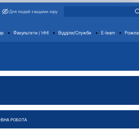
Для людей з вадами зору
ments
ар
Факультети / ННІ
Відділи/Служби
E-learn
Розкл
ОВНА РОБОТА
робота та консультуван…
на робота та консультуван…
ія