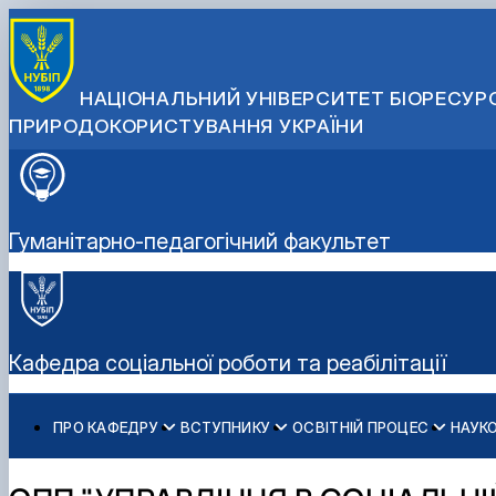
НАЦІОНАЛЬНИЙ УНІВЕРСИТЕТ БІОРЕСУРС
ПРИРОДОКОРИСТУВАННЯ УКРАЇНИ
Гуманітарно-педагогічний факультет
Кафедра соціальної роботи та реабілітації
ПРО КАФЕДРУ
ВСТУПНИКУ
ОСВІТНІЙ ПРОЦЕС
НАУК
Історія кафедри
Спеціальності бакалаврату
Робочі програми
Наукові проекти
Договори про співпрацю
Співробітники
Спеціальності магістратури
Освітні програми
Наукові послуги
Навчання за подвійними дипломами