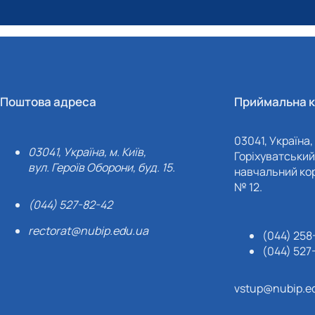
Поштова адреса
Приймальна к
03041, Україна, 
03041, Україна, м. Київ,
Горіхуватський 
вул. Героїв Оборони, буд. 15.
навчальний кор
№ 12.
(044) 527-82-42
rectorat@nubip.edu.ua
(044) 258
(044) 527
vstup@nubip.e