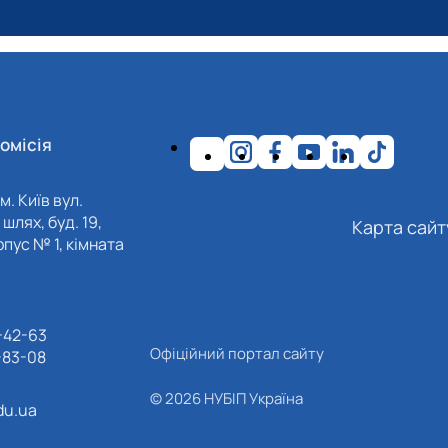
омісія
м. Київ вул.
шлях, буд. 19,
Карта сайт
пус № 1, кімната
-42-63
Офіційний портал сайту
-83-08
© 2026 НУБІП Україна
du.ua