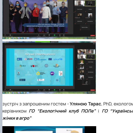
зустріч з запрошеним гостем -
Уляною Тарас
, PhD, еколого
керівником
ГО “Екологічний клуб ПОЛе”
і
ГО “Українськ
жінки в агро”