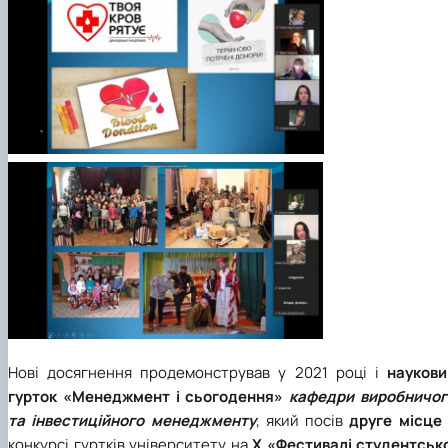
Нові досягнення продемонстрував у 2021 році і
наукови
гурток «Менеджмент і сьогодення»
кафедри виробничог
та інвестиційного менеджменту
, який посів
друге місц
конкурсі гуртків університету на
Х «Фестивалі студентсько