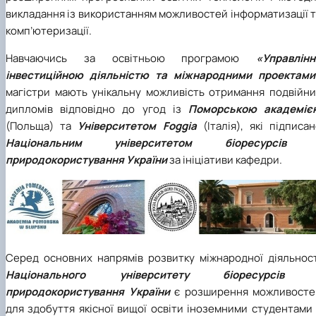
викладання із використанням можливостей інформатизації 
комп’ютеризації.
Навчаючись за освітньою програмою
«Управлінн
інвестиційною діяльністю та міжнародними проектами
магістри мають унікальну можливість отримання подвійни
дипломів відповідно до угод із
Поморською академіє
(Польща) та
Університетом Foggia
(Італія), які підписа
Національним університетом біоресурсів 
природокористування України
за ініціативи кафедри.
Серед основних напрямів розвитку міжнародної діяльност
Національного університету біоресурсів 
природокористування України
є розширення можливосте
для здобуття якісної вищої освіти іноземними студентами