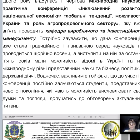
Цього року відбулась і чергова
Міжнародна науково
практична конференція «Інклюзивний розвито
національної економіки: глобальні тенденції, можливост
України та роль агропродовольчого сектору»
, яку вж
вп’яте проводить
кафедра виробничого та інвестиційног
менеджменту
. Потрібно зауважити, що дана конференці
вже стала традиційною і пізнаваною серед науковців т
проводиться щорічно восени, а виступити на ній за остан
п’ять років мали можливість відомі в Україні та н
міжнародному рівні представники науки та бізнесу, політик
державні діячі. Водночас, важливим є той факт, що до участі
конференції постійно залучаються студенти, представник
нового покоління, які мають можливість висловлювати сво
думки та погляди, долучатись до обговорень актуальни
питань.