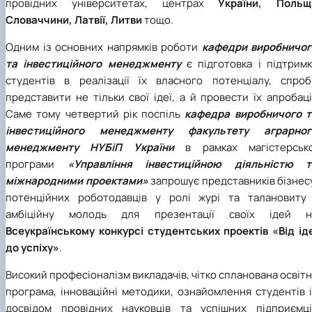
провідних університетах, центрах
України, Польщі
Словаччини, Латвії, Литви
тощо.
Одним із основних напрямків роботи
кафедри виробничог
та інвестиційного менеджменту
є підготовка і підтримк
студентів в реалізації їх власного потенціалу, спроб
представити не тільки свої ідеї, а й провести їх апробаці
Саме тому четвертий рік поспіль
кафедра виробничого т
інвестиційного менеджменту факультету аграрног
менеджменту НУБіП України
в рамках магістерсько
програми
«Управління інвестиційною діяльністю т
міжнародними проектами»
запрошує представників бізнес
потенційних роботодавців у ролі журі та талановиту 
амбіційну молодь для презентації своїх ідей н
Всеукраїнському конкурсі студентських проектів «Від іде
до успіху»
.
Високий професіоналізм викладачів, чітко спланована освіт
програма, інноваційні методики, ознайомлення студентів 
досвідом провідних науковців та успішних підприємці