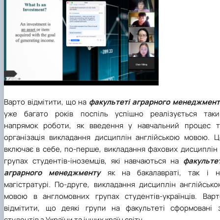
Варто відмітити, що на
факультеті аграрного менеджмент
уже багато років поспіль успішно реалізується таки
напрямок роботи, як введення у навчальний процес т
організація викладання дисциплін англійською мовою. Ц
включає в себе, по-перше, викладання фахових дисциплін 
групах студентів-іноземців, які навчаються на
факультет
аграрного менеджменту
як на бакалавраті, так і н
магістратурі. По-друге, викладання дисциплін англійсько
мовою в англомовних групах студентів-українців. Варт
відмітити, що деякі групи на факультеті сформовані з
студентів з України та інших країн світу.