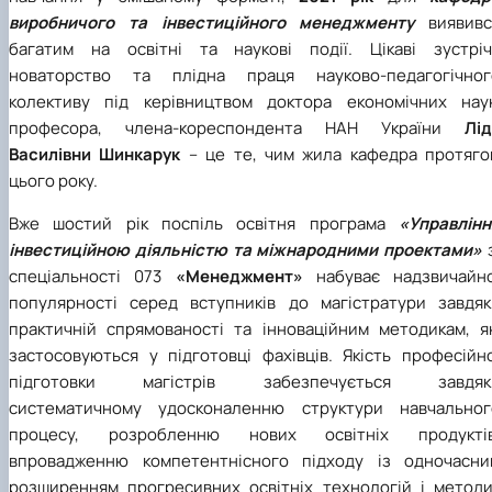
виробничого та інвестиційного менеджменту
виявивс
багатим на освітні та наукові події. Цікаві зустрічі
новаторство та плідна праця науково-педагогічног
колективу під керівництвом доктора економічних наук
професора, члена-кореспондента НАН України
Лід
Василівни Шинкарук
– це те, чим жила кафедра протяго
цього року.
Вже шостий рік поспіль освітня програма
«Управлінн
інвестиційною діяльністю та міжнародними проектами»
з
спеціальності 073
«Менеджмент»
набуває надзвичайно
популярності серед вступників до магістратури завдяк
практичній спрямованості та інноваційним методикам, як
застосовуються у підготовці фахівців. Якість професійно
підготовки магістрів забезпечується завдяк
систематичному удосконаленню структури навчальног
процесу, розробленню нових освітніх продуктів
впровадженню компетентнісного підходу із одночасни
розширенням прогресивних освітніх технологій і методи