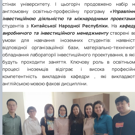
стінах університету. І цьогоріч продовжено набір н
англомовну освітньо-професійну програму
«Управлінн
інвестиційною діяльністю та міжнародними проектами
студентів з
Китайської Народної Республіки.
На
кафедр
виробничого та інвестиційного менеджменту
створені вс
умови для навчання іноземних студентів: наявніст
відповідної організаційної бази, матеріально-технічног
обладнання лабораторії інвестиційного проектування, в як
будуть проходити заняття. Ключову роль в освітньом
процесі іноземців відіграє і висока професійн
компетентність викладачів кафедри , які викладают
англійською мовою фахові дисципліни.