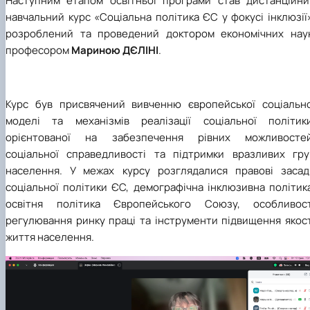
Наступним етапом освітньої програми став дистанційни
навчальний курс «Соціальна політика ЄС у фокусі інклюзії
розроблений та проведений доктором економічних наук
професором
Мариною ДЄЛІНІ
.
Курс був присвячений вивченню європейської соціально
моделі та механізмів реалізації соціальної політики
орієнтованої на забезпечення рівних можливостей
соціальної справедливості та підтримки вразливих гру
населення. У межах курсу розглядалися правові засад
соціальної політики ЄС, демографічна інклюзивна політик
освітня політика Європейського Союзу, особливост
регулювання ринку праці та інструменти підвищення якост
життя населення.