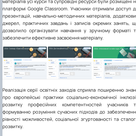
матеріалів усі курси та супровідні ресурси були розміщені 
платформі Google Classroom. Учасники отримали доступ д
презентацій, навчально-методичних матеріалів, додаткови
джерел, практичних завдань і записів окремих занять, щ
дозволило організувати навчання у зручному форматі т
забезпечити ефективне засвоєння матеріалу.
Реалізація серії освітніх заходів сприяла поширенню зна
про європейські практики соціально-економічної інклюзії
розвитку професійних компетентностей учасників т
формуванню розуміння сучасних підходів до забезпеченн
рівності можливостей, соціальної згуртованості та стало
розвитку.