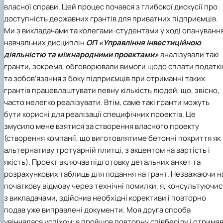
власної справи. Цей процес почався з глибокої дискусії про
доступність державних грантів для приватних підприємців.
Ми з викладачами та колегами-студентами у ході опануванн
навчальних дисциплін
ОП «Управління інвестиційною
діяльністю та міжнародними проектами»
аналізували такі
гранти, зокрема, обговорювали вимоги щодо сплати податкі
та зобов’язання з боку підприємців при отриманні таких
грантів працевлаштувати певну кількість людей, що, звісно,
часто нелегко реалізувати. Втім, саме такі гранти можуть
бути корисні для реалізації специфічних проектів. Це
змусило мене взятися за створення власного проекту
(створення компанії, що виготовлятиме бетонні покриття як
альтернативу тротуарній плитці, з акцентом на вартість і
якість). Проект включав підготовку детальних анкет та
розрахункових таблиць для подання на грант. Незважаючи н
початкову відмову через технічні помилки, я, консультуючис
з викладачами, здійснив необхідні корективи і повторно
подав уже виправлені документи. Моя друга спроба
увінчалася успіхом: я пройшов повторну співбесіду і отрима