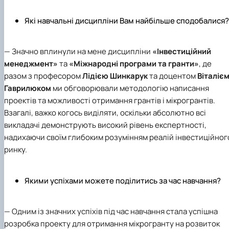
Які навчальні дисципліни Вам найбільше сподобалися?
— Значно вплинули на мене дисципліни
«Інвестиційний
менеджмент»
та
«Міжнародні програми та гранти»
, де
разом з професором
Лідією Шинкарук
та доцентом
Віталіє
Гаврилюком
ми обговорювали методологію написання
проектів та можливості отримання грантів і мікрогрантів.
Взагалі, важко когось виділяти, оскільки абсолютно всі
викладачі демонструють високий рівень експертності,
надихаючи своїм глибоким розумінням реалій інвестиційног
ринку.
Якими успіхами можете поділитись за час навчання?
— Одним із значних успіхів під час навчання стала успішна
розробка проекту для отримання мікрогранту на розвиток