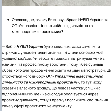
Олександре, а чому Ви знову обрали НУБіП України та
ОП «Управління інвестиційною діяльністю та
міжнародними проектами»?
— Вибір
НУБіП України
був очевидним, адже саме тут я
отримав фундаментальні знання, які стали основою моєї
успішної кар'єри. Університет завжди підтримував мене в
навчанні та професійному зростанні, тому я без сумнівів
обрав його для продовження освіти на рівні магістратури. Щ
стосується мого вибору
ОП «Управління інвестиційною
діяльністю та міжнародними проектами»
, то тут можу
сказати з власного досвіду, що левова частка успішних
підприємницьких ідей на сьогодні реалізується через
проектну діяльність, тому я прагнув поглибити свої знання
саме у сфері проектного менеджменту.