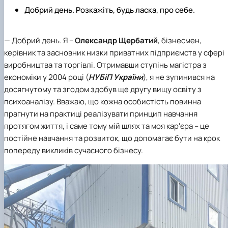
Добрий день. Розкажіть, будь ласка, про себе.
—
Добрий день. Я –
Олександр Щербатий
, бізнесмен,
керівник та засновник низки приватних підприємств у сфері
виробництва та торгівлі. Отримавши ступінь магістра з
економіки у 2004 році (
НУБіП України
), я не зупинився на
досягнутому та згодом здобув ще другу вищу освіту з
психоаналізу. Вважаю, що кожна особистість повинна
прагнути на практиці реалізувати принцип навчання
протягом життя, і саме тому мій шлях та моя кар'єра – це
постійне навчання та розвиток, що допомагає бути на крок
попереду викликів сучасного бізнесу.