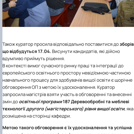
Також куратор просила відповідально поставитися до
зборів
що відбудуться 17.04.
Висунути кандидатів, які дійсно
вдумливо приймуть рішення.
В контексті вимог сучасного ринку праці та інтеграції до
європейського освітнього простору невід’ємною частиною
навчального процесу для здобувачів вищої освіти є щорічне
обговорення ОП з метою їх удосконалення. Куратор
запросила магістрів взяти участь в обговоренні та внесенні
змін до
освітньої програми
187 Деревообробні та меблеві
технології
другого (магістерського) рівня вищої освіти
, яка
розміщена на сторінці кафедри.
Метою такого обговорення є їх удосконалення та успішна