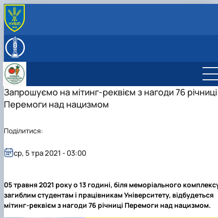
ПРО КАФЕДРУ
Історія кафедри
НАВЧАЛЬНА ДІЯЛЬНІСТЬ
Співробітники кафедри
Сторінка магістра
НАУКОВА ДІЯЛЬНІСТЬ
Навчальні програми дисциплін
Студентський гурток науковий гурток
ВСТУПНИКУ
Програми практик
ОС БАКАЛАВР
"Овочівник"
Вступнику
Запрошуємо на мітинг-реквієм з нагоди 76 річниці
СТУДЕНТУ
ОС МАГІСТР
Загальна інформація про гурток
Графік відпрацювань навчальної практики
Перемоги над нацизмом
Реєстрація у гурток
Графік відпрацювань лекційних занять
Положення про гурток
Графік відпрацювань лабораторних занять
Поділитися:
Досягнення
План роботи гуртка
Звіт роботи гуртка за 2024-2025 рік
ср, 5 тра 2021 - 03:00
Постер
Стратегія розвитку гуртка "Овочівник"
Публікації гуртківців
05 травня 2021 року о 13 годині, біля меморіального комплекс
Соц мережі
загиблим студентам і працівникам Університету, відбудеться
мітинг-реквієм з нагоди 76 річниці Перемоги над нацизмом.