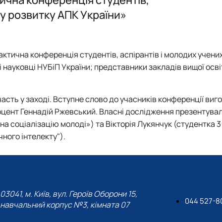
Другий (магістерський) рівень вищої освіти І10 Соціальн
ОПП "Соціальна робота" бакалавр 2026
 у розвитку АПК України»
рактична конференція студентів, аспірантів і молодих учени
і науковці НУБіП України; представники закладів вищої осві
асть у заході. Вступне слово до учасників конференції виг
доцент Геннадій Ржевський. Власні дослідження презентувал
на соціалізацію молоді») та Вікторія Лукянчук (студентка 3
чного інтелекту").
03041, м. Київ, вул. Героїв Оборони 15,
044 527-8
навчальний корпус №3, кімната 07