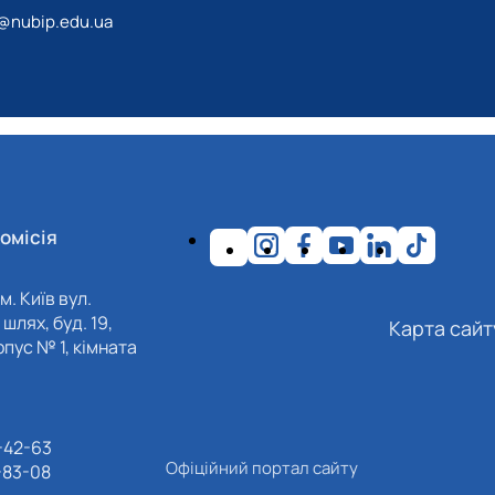
@nubip.edu.ua
омісія
м. Київ вул.
шлях, буд. 19,
Карта сайт
пус № 1, кімната
-42-63
Офіційний портал сайту
-83-08