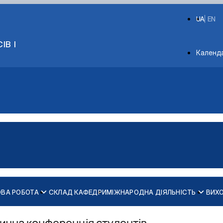
UA
EN
ІВ І
Depart
Календ
ОВА РОБОТА
СКЛАД КАФЕДРИ
МІЖНАРОДНА ДІЯЛЬНІСТЬ
ВИХ
Перший (бакалаврський) рівень вищої освіти І10 Соціальна 
Робочі програми
Перший (бакалаврський) рівень вищої освіти І10 Соціаль
ОПП "Управління в соціальній сфері" магістр 2026
Наукове стажування
Перший (бакалаврський) рівень вищої освіти C4 Психологія
Електронні навчальні курси
Перший (бакалаврський) рівень вищої освіти C4 Психолог
ОПП "Соціальна робота" магістр 2026
Науково-дослідна робота
тична конференція студентів,