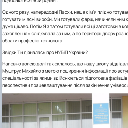
подобаються всій родині.
Одного разу, напередодні Пасхи, наша сім’я плідно готува
готувати м’ясні вироби. Ми готували фарш, начиняли ним 
дуже цікаво. Потім Я з татом готували всі ці заготовки в к
захопленням слідкувала за ним, а по території двору роз
обрати професію технолога.
Звідки Ти дізналась про НУБіП України?
Напевно волею долі так склалось, що нашу школу відвіда
Муштрук Михайло з метою поширення інформації про вступ 
спеціальності за якими здійснюється підготовка фахівців
перспективи працевлаштування після закінчення універси