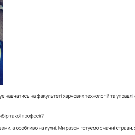
є навчатись на факультеті харчових технологій та управлі
бір такої професії?
ами, а особливо на кухні. Ми разом готуємо смачні страви, 