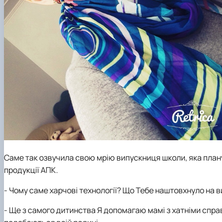
Саме так озвучила свою мрію випускниця школи, яка плану
продукції АПК.
- Чому саме харчові технології? Що Тебе наштовхнуло на ви
- Ще з самого дитинства Я допомагаю мамі з хатніми справ