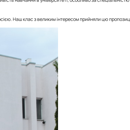
ливість навчання в університеті, особливо за спеціальністю
рсією. Наш клас з великим інтересом прийняли цю пропозиц