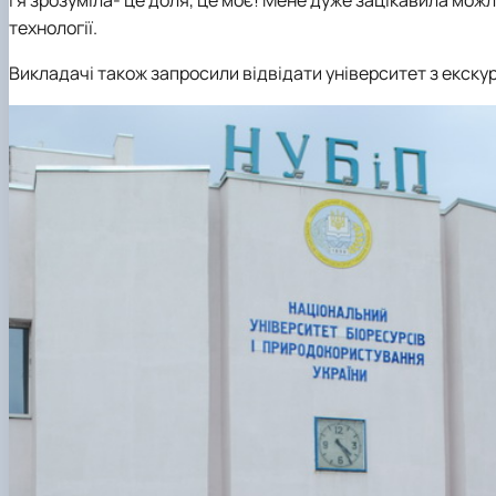
І я зрозуміла- це доля, це моє! Мене дуже зацікавила мож
технології.
Викладачі також запросили відвідати університет з екску