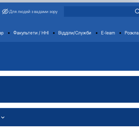
Для людей з вадами зору
ments
ар
Факультети / ННІ
Відділи/Служби
E-learn
Розкл