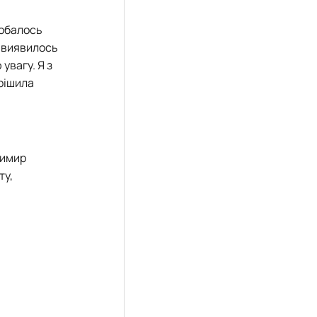
добалось
е виявилось
увагу. Я з
ирішила
димир
ту,