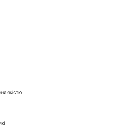
ння якістю
які