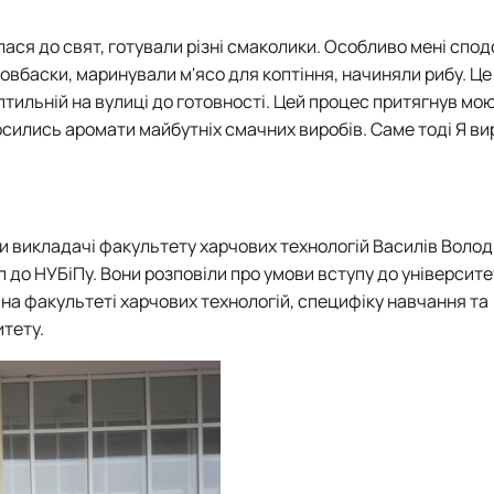
лася до свят, готували різні смаколики. Особливо мені спо
ковбаски, маринували м'ясо для коптіння, начиняли рибу. Ц
оптильній на вулиці до готовності. Цей процес притягнув мою 
носились аромати майбутніх смачних виробів. Саме тоді Я в
ли викладачі факультету харчових технологій Василів Воло
до НУБіПу. Вони розповіли про умови вступу до університе
 на факультеті харчових технологій, специфіку навчання та
тету.