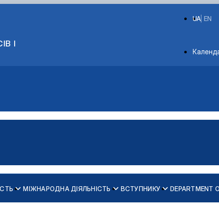
UA
EN
ІВ І
Depart
Календ
ІСТЬ
МІЖНАРОДНА ДІЯЛЬНІСТЬ
ВСТУПНИКУ
DEPARTMENT 
ів кафедри психології