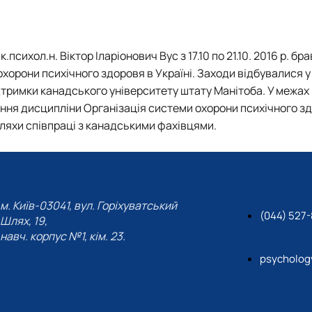
ості"
ихологія"
сихол.н. Віктор Іларіонович Вус з 17.10 по 21.10. 2016 р. бра
охорони психічного здоровя в Україні. Заходи відбувалися у
ology"
ідтримки канадського університету штату Манітоба. У межах
ння дисципліни Організація системи охорони психічного з
ляхи співпраці з канадськими фахівцями.
м. Київ-03041, вул. Горіхуватський
(044) 527
Шлях, 19,
навч. корпус №1, кім. 23.
psycholog