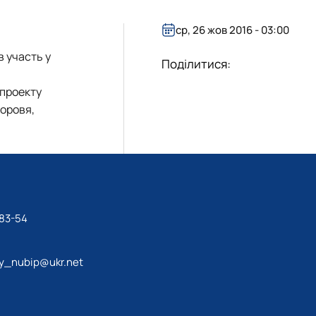
ср, 26 жов 2016 - 03:00
в участь у
Поділитися:
 проекту
доровя,
-83-54
y_nubip@ukr.net