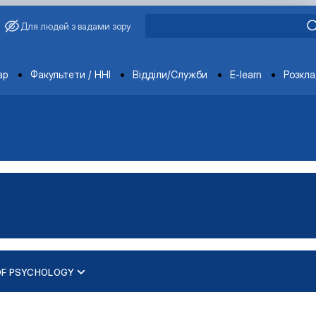
Для людей з вадами зору
ments
ар
Факультети / ННІ
Відділи/Служби
E-learn
Розкл
OF PSYCHOLOGY