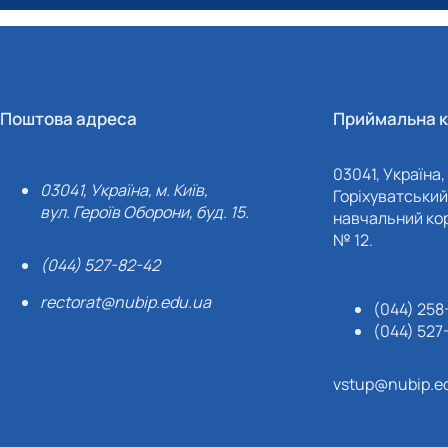
Поштова адреса
Приймальна к
03041, Україна, 
03041, Україна, м. Київ,
Горіхуватський 
вул. Героїв Оборони, буд. 15.
навчальний кор
№ 12.
(044) 527-82-42
rectorat@nubip.edu.ua
(044) 258
(044) 527
vstup@nubip.e