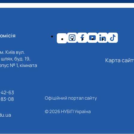
омісія
м. Київ вул.
шлях, буд. 19,
Карта сайт
пус № 1, кімната
-42-63
Офіційний портал сайту
-83-08
© 2026 НУБІП Україна
du.ua