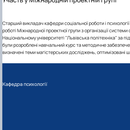
План розвитку кафедри та співпраця
Курсові роботи
Науковий гурток-студія "Психологія сучасної особист
С 4 Психологія (аспірантура)
Лабораторія психології розвитку особистості
Кваліфікаційні роботи та кваліфікаційний екзамен
Клуб самопізнання та саморозвитку "BUTTERFLY"
Підготовка до НМТ
Аспірантура зі спеціальності 053 "Психологія"/ С4 "Пс
Підготовка до ЄФВВ
Старший викладач кафедри соціальної роботи і психології к.п
Практична підготовка
Переваги навчання в НУБіП України
роботі Міжнародної проектної групи з організації системи 
Школа практичної психології "School of Practical Psych
Наші контакти
Національному університеті "Львівська політехніка" за п
Акредитація
були розроблені навчальний курс та методичне забезпече
визначені теми магістерських досліджень, оптимізовані ш
Кафедра психології