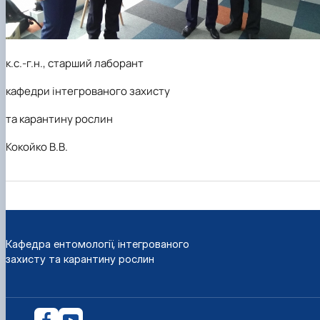
к.с.-г.н., старший лаборант
кафедри інтегрованого захисту
та карантину рослин
Кокойко В.В.
Кафедра ентомології, інтегрованого
захисту та карантину рослин