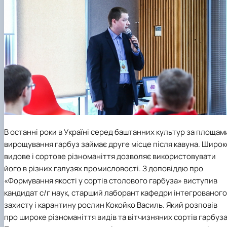
В останні роки в Україні серед баштанних культур за площам
вирощування гарбуз займає друге місце після кавуна. Широк
видове і сортове різноманіття дозволяє використовувати
його в різних галузях промисловості. З доповіддю про
«Формування якості у сортів столового гарбуза» виступив
кандидат с/г наук, старший лаборант кафедри інтегрованого
захисту і карантину рослин Кокойко Василь. Який розповів
про широке різноманіття видів та вітчизняних сортів гарбуза