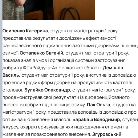
Осипенко Катерина,
студентка магістратури 1 року,
представила результати досліджень ефективності
ранньовесняного підживлення азотними добривами пшениц
озимої.
Остапенко Євгеній,
студент магістратури 1 року,
показав аналіз умов і організації системи застосування
добрив у ФГ «Райдуга-А» Черкаської області.
Дем’янів
Василь,
студент магістратури 1 року, виступив із доповіддю
про вплив рідких форм добрив на продуктивність картоплі
столової.
Булейко Олександр,
студент магістратури 1 року,
продемонстрував свої результати із диференційованого
внесення добрив під пшеницю озиму.
Пак Ольга,
студентка
магістратури 1 року, представила доповідь із доповіддю про
оптимізацію живлення квасолі.
Барабаш Володимир,
студен
4 курсу, охарактеризував шляхи надходження елементів
живлення за позакореневого внесення.
Згуровський