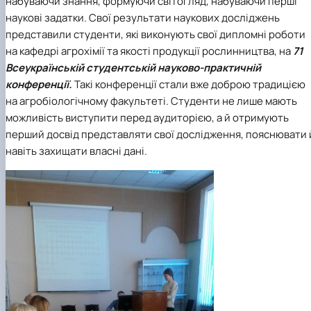
набуваючи знання, формуючи світогляд, набуваючи перші
наукові задатки. Свої результати наукових досліджень
представили студенти, які виконують свої дипломні роботи
на кафедрі агрохімії та якості продукції рослинництва, на
71
Всеукраїнській студентській науково-практичній
конференції.
Такі конференції стали вже доброю традицією
на агробіологічному факультеті. Студенти не лише мають
можливість виступити перед аудиторією, а й отримують
перший досвід представляти свої дослідження, пояснювати 
навіть захищати власні дані.