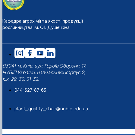
Кафедра агрохімії та якості продукції
рослинництва ім. О.І. Душечкіна
03041, м. Київ, вул. Героїв Оборони, 17,
НУБіП України, навчальний корпус 2,
к.к. 29, 30, 31, 32.
044-527-87-63
plant_quality_chair@nubip.edu.ua