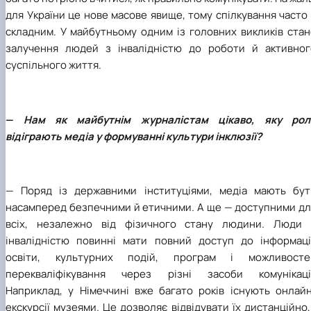
для України це нове масове явище, тому спілкування часто
складним. У майбутньому одним із головних викликів стан
залучення людей з інвалідністю до роботи й активног
суспільного життя.
—
Нам як майбутнім журналістам цікаво, яку рол
відіграють медіа у формуванні культури інклюзії?
— Поряд із державними інституціями, медіа мають бут
насамперед безпечними й етичними. А ще — доступними дл
всіх, незалежно від фізичного стану людини. Люди 
інвалідністю повинні мати повний доступ до інформації
освіти, культурних подій, програм і можливосте
перекваліфікування через різні засоби комунікації
Наприклад, у Німеччині вже багато років існують онлайн
екскурсії музеями. Це дозволяє відвідувати їх дистанційно,