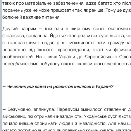
також про матеріальне забезпечення, адже багато хто піс
поранень уже не може працювати так, як раніше. Тому це ду
болюче й важливе питання.
Другий напрям — інклюзія в ширшому сенсі: економічна
фінансова, соціальна. Йдеться про розвиток суспільства, я
є толерантним і надає рівні можливості всім громадяна
незалежно від їхнього віросповідання, статі чи фізични
особливостей. Наш шлях України до Європейського Союз
передбачає саме побудову такого інклюзивного суспільства
—
Чи вплинула війна на розвиток інклюзії в Україні?
— Безумовно, вплинула. Передусім змінилося ставлення д
військових, які отримали інвалідність. Українське суспільст
почало інакше сприймати людей з інвалідністю. Але нам щ
багато потрібно вчитися, як правильно комунікувати. На жал