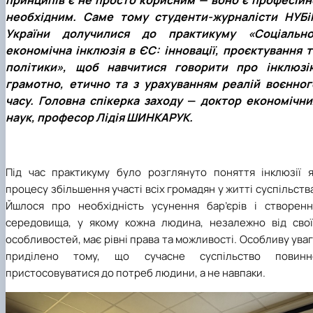
принципів є не просто корисним — воно є професійн
необхідним. Саме тому студенти-журналісти НУБі
України долучилися до практикуму «Соціально
економічна інклюзія в ЄС: інновації, проєктування т
політики», щоб навчитися говорити про інклюзі
грамотно, етично та з урахуванням реалій воєнног
часу. Головна спікерка заходу
—
доктор економічни
наук, професор Лідія ШИНКАРУК.
Під час практикуму було розглянуто поняття інклюзії я
процесу збільшення участі всіх громадян у житті суспільств
Йшлося про необхідність усунення бар’єрів і створенн
середовища, у якому кожна людина, незалежно від свої
особливостей, має рівні права та можливості. Особливу ува
приділено тому, що сучасне суспільство повинн
пристосовуватися до потреб людини, а не навпаки.