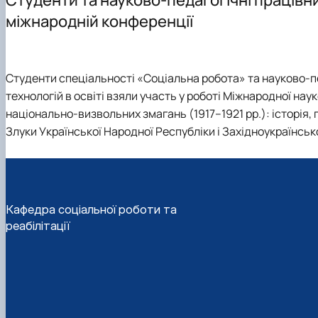
Опитування
Спеціальності аспірантури
Обговорення ОПП "Соціальна робота" 2026
Наукові гуртки
міжнародній конференції
Цифрова бібліотека
Як стати студентом?
Практичне навчання
Наукове стажування
Договори про співпрацю
Чому НУБіП України - твій правильний вибір?
Сторінка магістра
Науково-дослідна робота
Матеріально-технічна база
Часті запитання та відпові
Підвищення кваліфікації
Студенти спеціальності «Соціальна робота» та науково-п
Роботодавці
Підготовчі курси до НМТ
На допомогу здобувачам вищої освіти
технологій в освіті взяли участь у роботі Міжнародної на
Підготовчі курси до ЄВІ
Неформальна освіта
національно-визвольних змагань (1917–1921 рр.): історія
Правила прийому 2026
Злуки Української Народної Республіки і Західноукраїнськ
Контактні дані
Кафедра соціальної роботи та
реабілітації