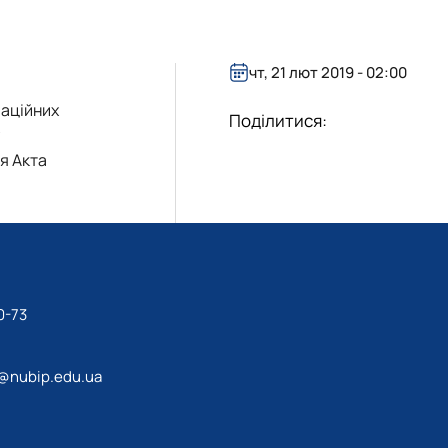
а робота та консультуван…
чт, 21 лют 2019 - 02:00
маційних
Поділитися:
я Акта
0-73
@nubip.edu.ua