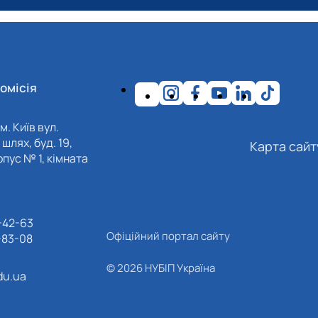
омісія
м. Київ вул.
шлях, буд. 19,
Карта сайт
пус № 1, кімната
-42-63
Офіційний портал сайту
-83-08
© 2026 НУБІП Україна
du.ua