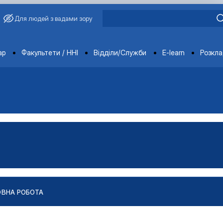
Для людей з вадами зору
ments
ар
Факультети / ННІ
Відділи/Служби
E-learn
Розкл
ОВНА РОБОТА
робота та консультуван…
на робота та консультуван…
ія