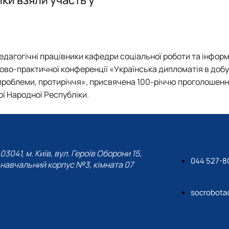
Другий (магістерський) рівень вищої освіти І10 Соціальн
ОПП "Соціальна робота" бакалавр 2026
едагогічні працівники кафедри соціальної роботи та інфор
уково-практичної конференції «Українська дипломатія в добу
, проблеми, протиріччя», присвячена 100-річчю проголошенн
ої Народної Республіки.
03041, м. Київ, вул. Героїв Оборони 15,
044 527-8
навчальний корпус №3, кімната 07
socrobota