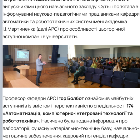
"Автоматизація, комп’ютерно-інтегровані
Міжнародна кредитна мобільність освітніх
Інформація про вибіркові компоненти
АПК
випускниками цього навчального закладу. Суть її полягала в
програм
техн…
(дисципліни)
Робототехнічні системи
інформуванні науково-педагогічними працівниками кафедри
Інформація про вибіркові компоненти
Анкетування
автоматики та робототехнічних систем імені академіка
(дисципліни) ОПП Магістр "Автоматизація, ко…
Вступ
І.І.Мартиненка (далі АРС) про особливості цьогорічної
Анкетування (ОПП Магістр "Автоматизація,
комп’ютерно-інтегровані технології та …
вступної компанії в університети.
Буклет ОПП "Автоматизація, комп’ютерно-
інтегровані технології та робототехніка"
Професор кафедри АРС
Ігор Болбот
ознайомив майбутніх
вступників із змістом і перспективністю спеціальності 1
74
«Автоматизація, комп’ютерно-інтегровані технології та
робототехніка»
. Насичено була подана інформація про
лабораторії, сучасну матеріально-технічну базу, навчально-
методичне забезпечення, кадровий потенціал кафедри,