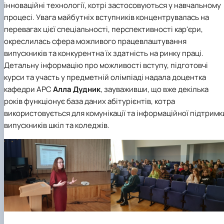
інноваційні технології, котрі застосовуються у навчальному
процесі. Увага майбутніх вступників концентрувалась на
перевагах цієї спеціальності, перспективності кар'єри,
окреслилась сфера можливого працевлаштування
випускників та конкурентна їх здатність на ринку праці.
Детальну інформацію про можливості вступу, підготовчі
курси та участь у предметній олімпіаді надала доцентка
кафедри АРС
Алла Дудник
, зауваживши, що вже декілька
років функціонує база даних абітурієнтів, котра
використовується для комунікації та інформаційної підтримк
випускників шкіл та коледжів.