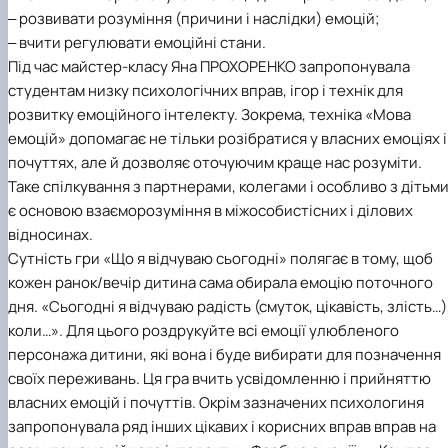
‒ розвивати розуміння (причини і наслідки) емоцій;
‒ вчити регулювати емоційні стани.
Під час майстер-класу Яна ПРОХОРЕНКО запропонувала
студентам низку психологічних вправ, ігор і технік для
розвитку емоційного інтелекту. Зокрема, техніка «Мова
емоцій» допомагає не тільки розібратися у власних емоціях і
почуттях, але й дозволяє оточуючим краще нас розуміти.
Таке спілкування з партнерами, колегами і особливо з дітьм
є основою взаєморозуміння в міжособистісних і ділових
відносинах.
Сутність гри «Що я відчуваю сьогодні» полягає в тому, щоб
кожен ранок/вечір дитина сама обирала емоцію поточного
дня. «Сьогодні я відчуваю радість (смуток, цікавість, злість…)
коли…». Для цього роздрукуйте всі емоції улюбленого
персонажа дитини, які вона і буде вибирати для позначення
своїх переживань. Ця гра вчить усвідомленню і прийняттю
власних емоцій і почуттів. Окрім зазначених психологиня
запропонувала ряд інших цікавих і корисних вправ вправ на