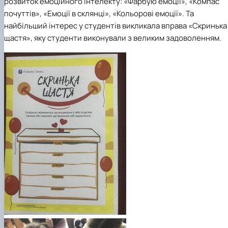
розвиток емоційного інтелекту: «Фарбую емоції», «Компас
почуттів», «Емоції в склянці», «Кольорові емоції». Та
найбільший інтерес у студентів викликала вправа «Скринька
щастя», яку студенти виконували з великим задоволенням.