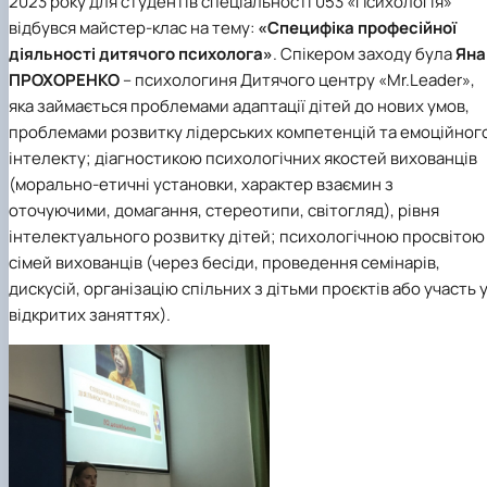
2023 року для студентів спеціальності
053 «Психологія»
відбувся майстер-клас на тему:
«Специфіка професійної
діяльності дитячого психолога»
. Спікером заходу була
Яна
ПРОХОРЕНКО
– психологиня Дитячого центру «Mr.Leader»,
яка займається проблемами адаптації дітей до нових умов,
проблемами розвитку лідерських компетенцій та емоційног
інтелекту; діагностикою психологічних якостей вихованців
(морально-етичні установки, характер взаємин з
оточуючими, домагання, стереотипи, світогляд), рівня
інтелектуального розвитку дітей; психологічною просвітою
сімей вихованців (через бесіди, проведення семінарів,
дискусій, організацію спільних з дітьми проєктів або участь 
відкритих заняттях).