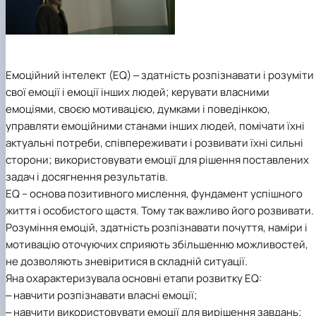
Емоційний інтелект (EQ) ‒ здатність розпізнавати і розуміти
свої емоції і емоції інших людей; керувати власними
емоціями, своєю мотивацією, думками і поведінкою,
управляти емоційними станами інших людей, помічати їхні
актуальні потреби, співпереживати і розвивати їхні сильні
сторони; використовувати емоції для рішення поставлених
задач і досягнення результатів.
EQ – основа позитивного мислення, фундамент успішного
життя і особистого щастя. Тому так важливо його розвивати.
Розуміння емоцій, здатність розпізнавати почуття, наміри і
мотивацію оточуючих сприяють збільшенню можливостей,
не дозволяють зневіритися в складній ситуації.
Яна охарактеризувала основні етапи розвитку EQ:
‒ навчити розпізнавати власні емоції;
‒ навчити використовувати емоції для вирішення завдань;