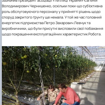
зазначив президент асоціації «Теплиці України» Євгеній
Володимирович Чернишенко, оскільки поки-що суб’єктивна
роль обслуговуючого персоналу у прийнятті рішень щодо
споруд закритого ґрунту ще немала. У той же час головний
енергетик підприємства Петро Захарович Левчук та
виробничники, що були присутні висловили свої побажання
щодо покращення експлуатаційних характеристик Робота.