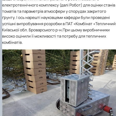
"Автоматизація, комп’ютерно-інтегровані
Міжнародна кредитна мобільність освітніх
Інформація про вибіркові компоненти
АПК
електротехнічного комплексу (далі Робот) для оцінки станів
програм
техн…
(дисципліни)
Робототехнічні системи
томатів та параметрів атмосфери у спорудах закритого
Інформація про вибіркові компоненти
Анкетування
ґрунту. І ось нарешті науковцями кафедри були проведені
(дисципліни) ОПП Магістр "Автоматизація, ко…
Вступ
успішні випробування розробки в ПАТ «Комбінат «Тепличний
Анкетування (ОПП Магістр "Автоматизація,
Київської обл. Броварського р-н.При цьому виробничники
комп’ютерно-інтегровані технології та …
Буклет ОПП "Автоматизація, комп’ютерно-
високо оцінили її можливості та потребу для тепличних
інтегровані технології та робототехніка"
комбінатів.