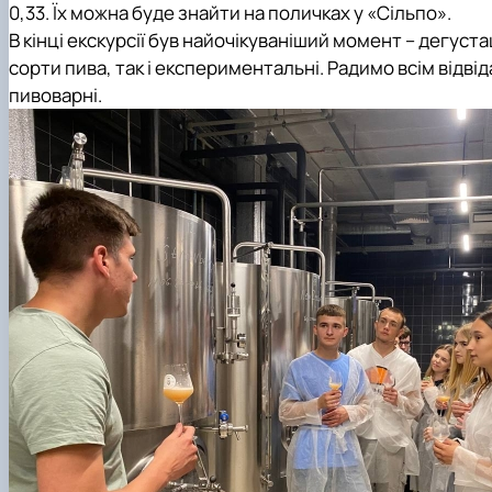
0,33. Їх можна буде знайти на поличках у «Сільпо».
В кінці екскурсії був найочікуваніший момент – дегуста
сорти пива, так і експериментальні. Радимо всім відв
пивоварні.