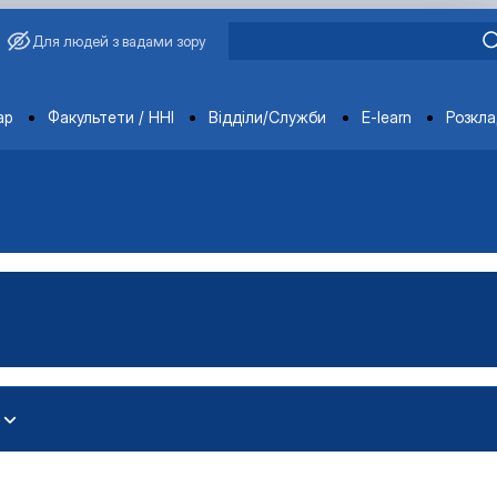
Для людей з вадами зору
ments
ар
Факультети / ННІ
Відділи/Служби
E-learn
Розкл