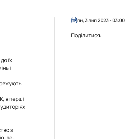
пн, 3 лип 2023 - 03:00
Поділитися:
до їх
інь і
довжують
К, в перші
аудиторіях
тво з
іо-де-