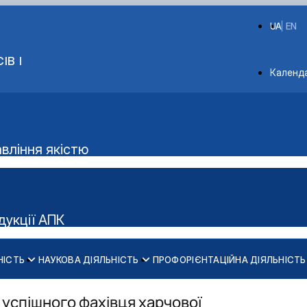
UA
EN
ІВ І
Depart
Календ
авління якістю
дукції АПК
НІСТЬ
НАУКОВА ДІЯЛЬНІСТЬ
ПРОФОРІЄНТАЦІЙНА ДІЯЛЬНІСТЬ
Конференції ф-ту харчових наук
бництв»
інші конференції
 успішного фахівця харчової