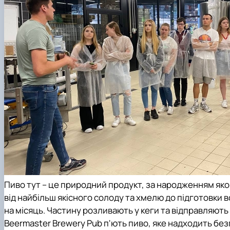
Пиво тут – це природний продукт, за народженням яког
від найбільш якісного солоду та хмелю до підготовки в
на місяць. Частину розливають у кеги та відправляють 
Beermaster Brewery Pub п'ють пиво, яке надходить без