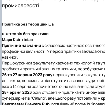
Міжнародна діяльність
Дисципліни кафедри
промисловості
Здобутки кафедри
Навчально-методична робота
Відповідальний за інформаційне наповнення веб-стор
Культурно-виховна робота
Практика без теорії цінніша,
ніж теорія без практики
Марк Квінтіліан
Прктичне навчання
є складовою частиною освітнього
професійної діяльності. У період практики закладаютьс
навичок.
Першокурсники факультету харчових технологій та уп
здобувати практичні знання та навички, перебуваючи н
26 та 27 червня 2023 року
першокурсники факультету х
дні тижня, допомогли підготувати навчальні аудиторії 
вже з 14 серпня розпочнеться очне навчання для студен
28 червня 2023
року студенти-практиканти знову від
супермаркетів "Сільпо", але цього разу потрапили у
к
Beermaster Brewery Pub
, розміщений поруч із бровар