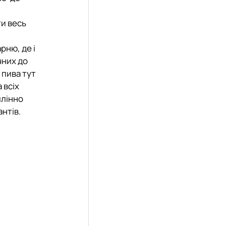
и весь
рню, де і
чних до
 пива тут
 всіх
млінно
нтів.