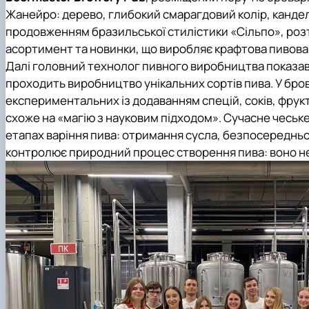
Жанейро: дерево, глибокий смарагдовий колір, кандел
продовженням бразильської стилістики «Сільпо», роз
асортимент та новинки, що виробляє крафтова пивова
Далі головний технолог пивного виробництва показав у
проходить виробництво унікальних сортів пива. У бров
експериментальних із додаванням спецій, соків, фрукті
схоже на «магію з науковим підходом». Сучасне чеськ
етапах варіння пива: отримання сусла, безпосередньо
контролює природний процес створення пива: воно не пр