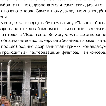
ябри та пишно оздоблена стеля, саме такий дизайн є
ташованого поряд. Саме в цьому закладі можна придбат
рня.
 всіх деталях серце пабу та магазину «Сільпо» – брова
арні варять пиво найрізноманітніших сортів – від класи
в та овочів. У Beermaster Brewery кажуть, що створення
е обладнання дозволяє керувати безліччю параметрів на
 процес бродіння, дозрівання та витримки. Команда су
оходить ані пастеризації, ані фільтрації, ані консерва