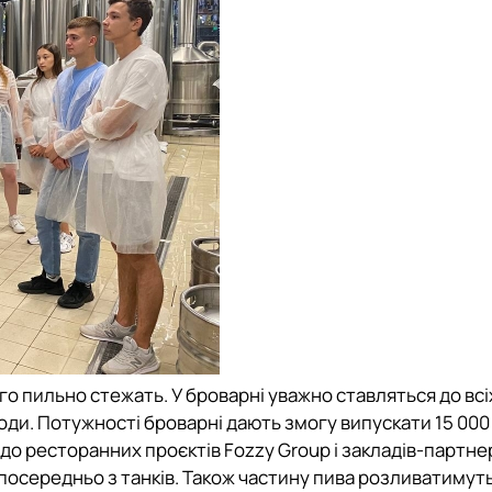
о пильно стежать. У броварні уважно ставляться до всі
оди. Потужності броварні дають змогу випускати 15 000 
до ресторанних проєктів Fozzy Group і закладів-партнері
посередньо з танків. Також частину пива розливатимуть