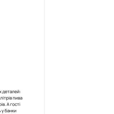
х деталей:
літрів пива
в. А гості
 у банки