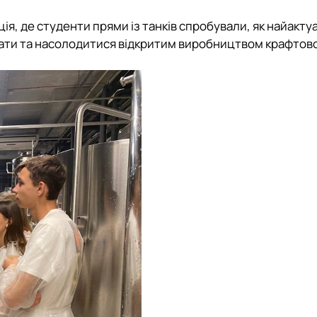
ція, де студенти прями із танків спробували, як найакту
ідати та насолодитися відкритим виробництвом крафтово