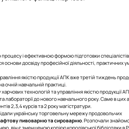
інки кафедри
 процесу і ефективною формою підготовки спеціалістів 
я основи досвіду професійної діяльності, практичних ум
равління якістю продукції АПК вже третій тиждень про
а очній навчальній практиці.
арчових технологій та управління якістю продукції АП
та лабораторії до нового навчального року. Саме в цих 
тів 2,3,4 курсів та 2 року магістратури.
відали українську торговельну мережу продовольчих
рафтову пивоварню та сироварню
. Розпочали знайомс
нею, він є зменшеною копією королівської бібліотеки в Р