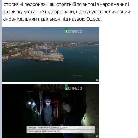
Історичні персонажі, які стоять біля витоків народження і
розвитку міста і не підозрювали, що будують величезний
кінознімальний павільйон під назвою Одеса.