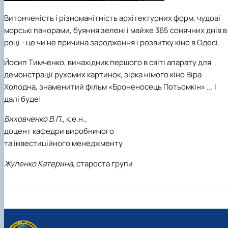
Витонченість і різноманітність архітектурних форм, чудові
морські панорами, буяння зелені і майже 365 сонячних днів в
році - це чи не причина зародження і розвитку кіно в Одесі.
Йосип Тимченко, винахідник першого в світі апарату для
демонстрації рухомих картинок, зірка німого кіно Віра
Холодна, знаменитий фільм «Броненосець Потьомкін» ... І
далі буде!
Биховченко В.П.
, к.е.н.,
доцент кафедри виробничого
та інвестиційного менеджменту
Жуленко Катерина
, староста групи