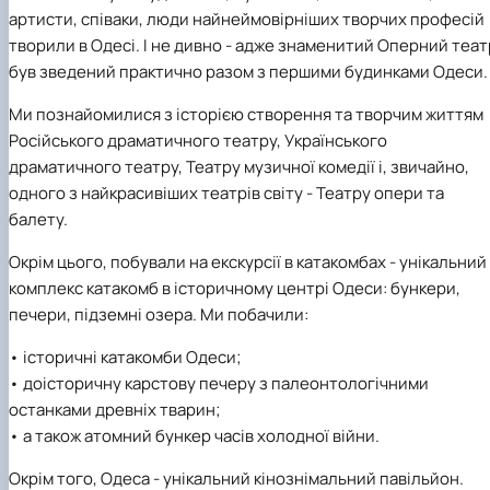
артисти, співаки, люди найнеймовірніших творчих професій
творили в Одесі. І не дивно - адже знаменитий Оперний теат
був зведений практично разом з першими будинками Одеси.
Ми познайомилися з історією створення та творчим життям
Російського драматичного театру, Українського
драматичного театру, Театру музичної комедії і, звичайно,
одного з найкрасивіших театрів світу - Театру опери та
балету.
Окрім цього, побували на екскурсії в катакомбах - унікальний
комплекс катакомб в історичному центрі Одеси: бункери,
печери, підземні озера. Ми побачили:
• історичні катакомби Одеси;
• доісторичну карстову печеру з палеонтологічними
останками древніх тварин;
• а також атомний бункер часів холодної війни.
Окрім того, Одеса - унікальний кінознімальний павільйон.