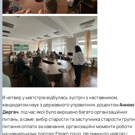
В четвер у магістрів відбулась зустріч з наставником,
кандидатом наук з державного управління, доцентом
Анною
Дергач
, під час якої було вирішено багато організаційних
питань, а саме: вибір старости та заступника старости групи
питання оплати за навчання, організаційні моменти роботи
на навчальному порталі Elearn тощо. Не оминуло увагою і