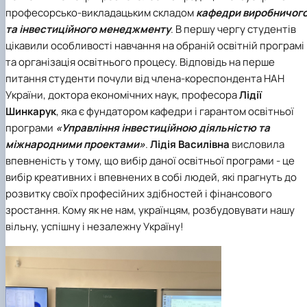
професорсько-викладацьким складом
кафедри виробничог
та інвестиційного менеджменту
. В першу чергу студентів
цікавили особливості навчання на обраній освітній програмі
та організація освітнього процесу. Відповідь на перше
питання студенти почули від члена-кореспондента НАН
України, доктора економічних наук, професора
Лідії
Шинкарук
, яка є фундатором кафедри і гарантом освітньої
програми
«Управління інвестиційною діяльністю та
міжнародними проектами»
.
Лідія Василівна
висловила
впевненість у тому, що вибір даної освітньої програми - це
вибір креативних і впевнених в собі людей, які прагнуть до
розвитку своїх професійних здібностей і фінансового
зростання. Кому як не нам, українцям, розбудовувати нашу
вільну, успішну і незалежну Україну!