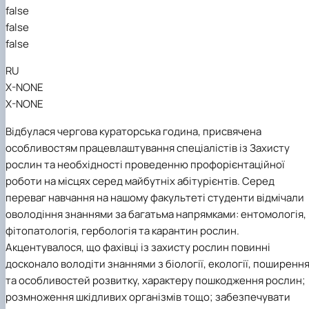
false
false
false
RU
X-NONE
X-NONE
Відбулася чергова кураторська година, присвячена
особливостям працевлаштування спеціалістів із Захисту
рослин та необхідності проведенню профорієнтаційної
роботи на місцях серед майбутніх абітурієнтів. Серед
переваг навчання на нашому факультеті студенти відмічали
оволодіння знаннями за багатьма напрямками: ентомологія,
фітопатологія, гербологія та карантин рослин.
Акцентувалося, що фахівці із захисту рослин повинні
досконало володіти знаннями з біології, екології, поширенн
та особливостей розвитку, характеру пошкодження рослин;
розмноження шкідливих організмів тощо; забезпечувати