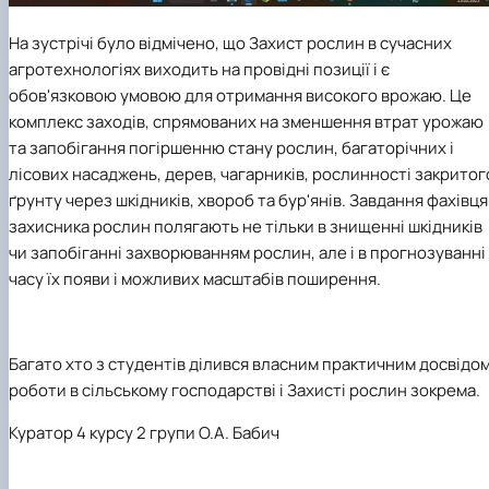
На зустрічі було відмічено, що Захист рослин в сучасних
агротехнологіях виходить на провідні позиції і є
обов'язковою умовою для отримання високого врожаю. Це
комплекс заходів, спрямованих на зменшення втрат урожаю
та запобігання погіршенню стану рослин, багаторічних і
лісових насаджень, дерев, чагарників, рослинності закритог
ґрунту через шкідників, хвороб та бур'янів. Завдання фахівця
захисника рослин полягають не тільки в знищенні шкідників
чи запобіганні захворюванням рослин, але і в прогнозуванні
часу їх появи і можливих масштабів поширення.
Багато хто з студентів ділився власним практичним досвідо
роботи в сільському господарстві і Захисті рослин зокрема.
Куратор 4 курсу 2 групи О.А. Бабич