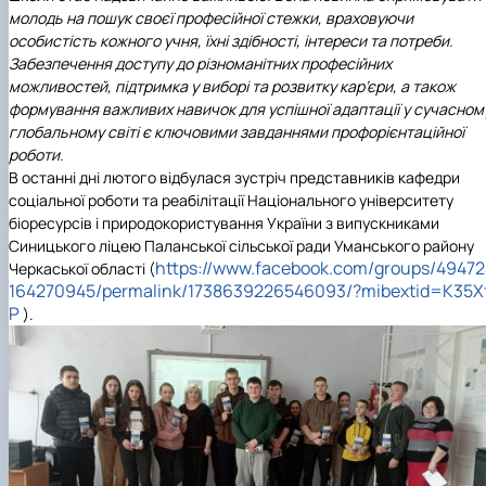
молодь на пошук своєї професійної стежки, враховуючи
особистість кожного учня, їхні здібності, інтереси та потреби.
Забезпечення доступу до різноманітних професійних
можливостей, підтримка у виборі та розвитку кар’єри, а також
формування важливих навичок для успішної адаптації у сучасном
глобальному світі є ключовими завданнями профорієнтаційної
роботи.
В останні дні лютого відбулася зустріч представників кафедри
соціальної роботи та реабілітації Національного університету
біоресурсів і природокористування України з випускниками
Синицького ліцею Паланської сільської ради Уманського району
https://www.facebook.com/groups/49472
Черкаської області (
164270945/permalink/1738639226546093/?mibextid=K35X
P
).