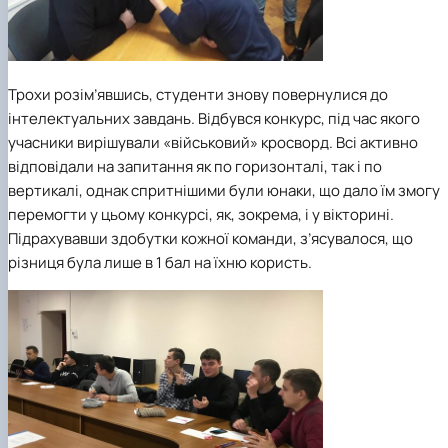
Трохи розім’явшись, студенти знову повернулися до
інтелектуальних завдань. Відбувся конкурс, під час якого
учасники вирішували «військовий» кросворд. Всі активно
відповідали на запитання як по горизонталі, так і по
вертикалі, однак спритнішими були юнаки, що дало їм змогу
перемогти у цьому конкурсі, як, зокрема, і у вікторині.
Підрахувавши здобутки кожної команди, з’ясувалося, що
різниця була лише в 1 бал на їхню користь.