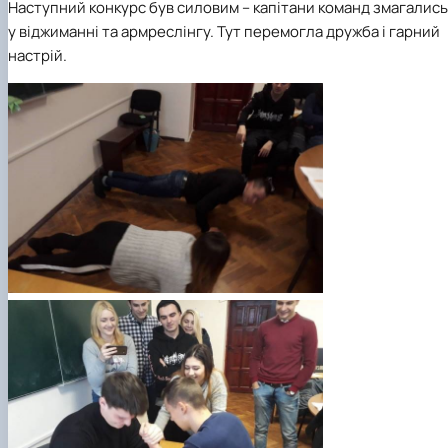
Наступний конкурс був силовим – капітани команд змагались
у віджиманні та армреслінгу. Тут перемогла дружба і гарний
настрій.