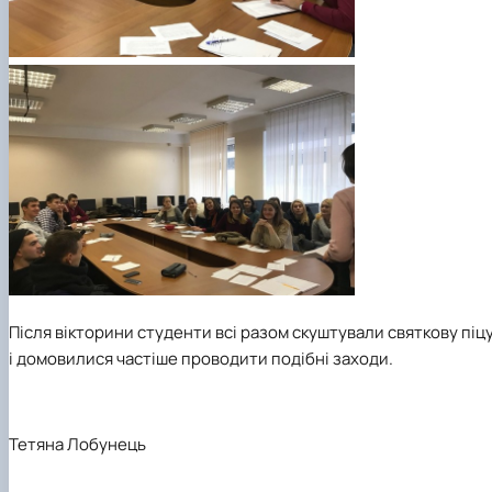
Після вікторини студенти всі разом скуштували святкову піц
і домовилися частіше проводити подібні заходи.
Тетяна Лобунець