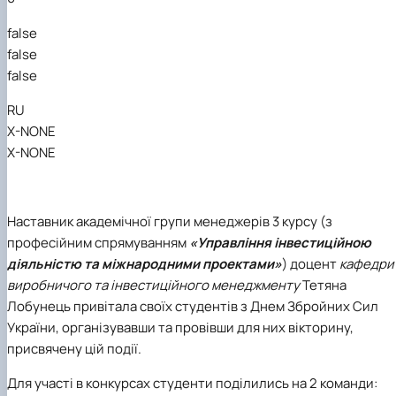
false
false
false
RU
X-NONE
X-NONE
Наставник академічної групи менеджерів 3 курсу (з
професійним спрямуванням
«Управління інвестиційною
діяльністю та міжнародними проектами»
) доцент
кафедри
виробничого та інвестиційного менеджменту
Тетяна
Лобунець привітала своїх студентів з Днем Збройних Сил
України, організувавши та провівши для них вікторину,
присвячену цій події.
Для участі в конкурсах студенти поділились на 2 команди: