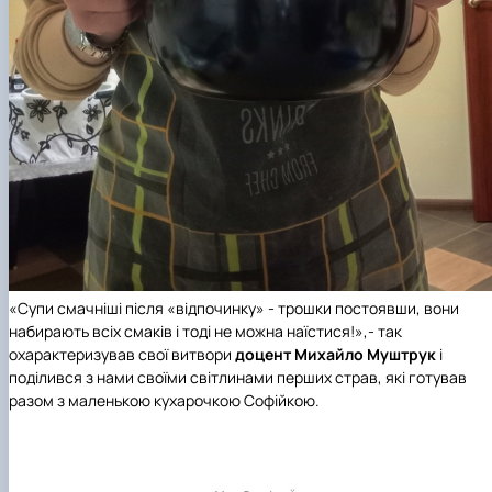
«Супи смачніші після «відпочинку» - трошки постоявши, вони
набирають всіх смаків і тоді не можна наїстися!»,- так
охарактеризував свої витвори
доцент Михайло Муштрук
і
поділився з нами своїми світлинами перших страв, які готував
разом з маленькою кухарочкою Софійкою.