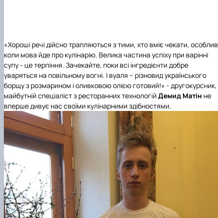
«Хороші речі дійсно трапляються з тими, хто вміє чекати, особли
коли мова йде про кулінарію. Велика частина успіху при варінні
супу - це терпіння. Зачекайте, поки всі інгредієнти добре
уваряться на повільному вогні. І вуаля – різновид українського
борщу з розмарином і оливковою олією готовий!» - другокурсник,
майбутній спеціаліст з ресторанних технологій
Демид Матін
не
вперше дивує нас своїми кулінарними здібностями.