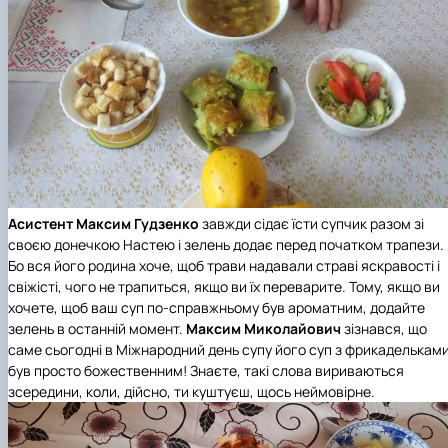
Асистент Максим Гудзенко
завжди сідає їсти супчик разом зі
своєю донечкою Настею і зелень додає перед початком трапези.
Бо вся його родина хоче, щоб трави надавали страві яскравості і
свіжісті, чого не трапиться, якщо ви їх переварите. Тому, якщо ви
хочете, щоб ваш суп по-справжньому був ароматним, додайте
зелень в останній момент.
Максим Миколайович
зізнався, що
саме сьогодні в Міжнародний день супу його суп з фрикаделькам
був просто божественним! Знаєте, такі слова вириваються
зсередини, коли, дійсно, ти куштуєш, щось неймовірне.