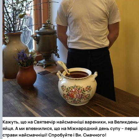
Кажуть, що на Святвечір найсмачніші вареники, на Великдень
яйця. А ми впевнилися, що на Міжнародний день супу – перші
страви найсмачніші! Спробуйте і Ви. Смачного!