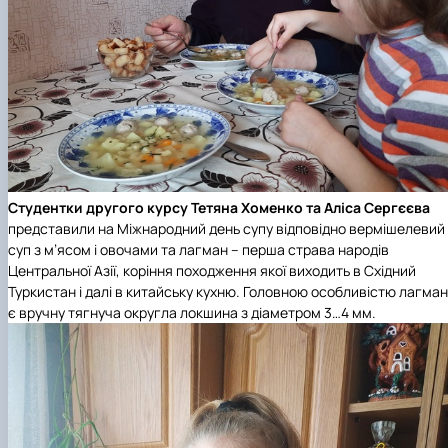
Студентки другого курсу Тетяна Хоменко та Аліса Сергєєва
представили на Міжнародний день супу відповідно вермішелевий
суп з м’ясом і овочами та лагман – перша страва народів
Центральної Азії, коріння походження якої виходить в Східний
Туркистан і далі в китайську кухню. Головною особливістю лагма
є вручну тягнуча округла локшина з діаметром 3…4 мм.