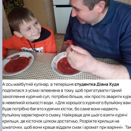
А ось майбутній кулінар, а теперішня
студентка
Діана Худя
поділилася з усіма і впевнена в тому, щоб приготувати гідний
захоплення курячий суп, потрібно більше, ніж просто зварити кур
в невеликій кількості води. «Для хорошого курячого бульйону вам
буде потрібно багато курячих кісток, бо саме вони надають
бульйону характерного смаку. Найкраще для цього взяти курячі
крильця, де кісточок цілком достатньо. Розріжте крильця на
шматочки, щоб вони краще віддали смак і аромат при варінні». Так