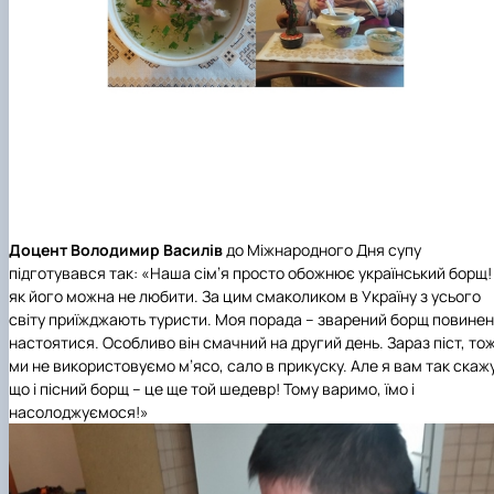
Доцент Володимир Василів
до Міжнародного Дня супу
підготувався так: «Наша сім’я просто обожнює український борщ! 
як його можна не любити. За цим смаколиком в Україну з усього
світу приїжджають туристи. Моя порада – зварений борщ повинен
настоятися. Особливо він смачний на другий день. Зараз піст, то
ми не використовуємо м’ясо, сало в прикуску. Але я вам так скажу
що і пісний борщ – це ще той шедевр! Тому варимо, їмо і
насолоджуємося!»