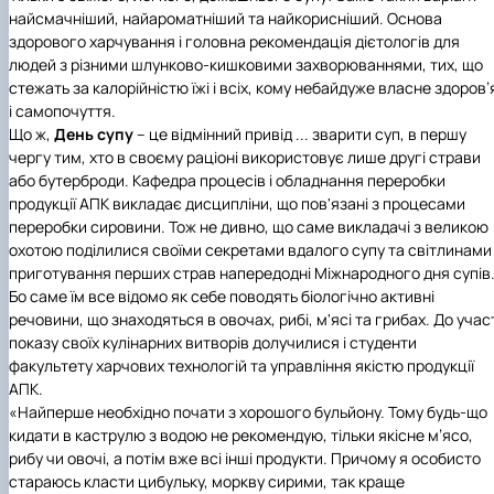
найсмачніший, найароматніший та найкорисніший. Основа
здорового харчування і головна рекомендація дієтологів для
людей з різними шлунково-кишковими захворюваннями, тих, що
стежать за калорійністю їжі і всіх, кому небайдуже власне здоров’
і самопочуття.
Що ж,
День супу
– це відмінний привід ... зварити суп, в першу
чергу тим, хто в своєму раціоні використовує лише другі страви
або бутерброди. Кафедра процесів і обладнання переробки
продукції АПК викладає дисципліни, що пов'язані з процесами
переробки сировини. Тож не дивно, що саме викладачі з великою
охотою поділилися своїми секретами вдалого супу та світлинами
приготування перших страв напередодні Міжнародного дня супів
Бо саме їм все відомо як себе поводять біологічно активні
речовини, що знаходяться в овочах, рибі, м'ясі та грибах. До учас
показу своїх кулінарних витворів долучилися і студенти
факультету харчових технологій та управління якістю продукції
АПК.
«Найперше необхідно почати з хорошого бульйону. Тому будь-що
кидати в каструлю з водою не рекомендую, тільки якісне м’ясо,
рибу чи овочі, а потім вже всі інші продукти. Причому я особисто
стараюсь класти цибульку, моркву сирими, так краще