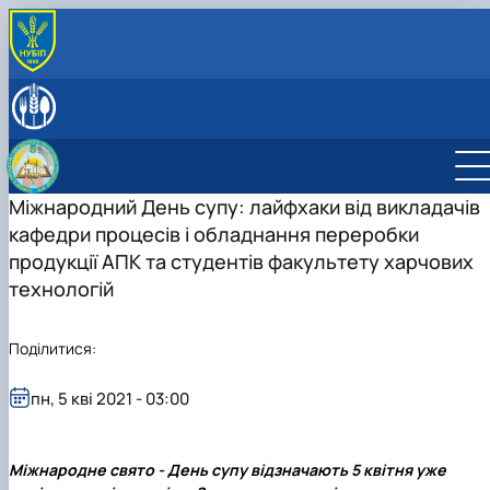
ПРО КАФЕДРУ
Історія кафедри
СПІВРОБІТНИКИ КАФЕДРИ
Навчальні лабораторії
ОСВІТНЯ ДІЯЛЬНІСТЬ
Міжнародна діяльність
Робочі програми навчальних дисциплін
НАУКОВА ДІЯЛЬНІСТЬ
Здобутки кафедри
Науковий гурток «Інновації у процесах харчових
Наукова діяльність кафедри
Міжнародний День супу: лайфхаки від викладачів
ПРОФОРІЄНТАЦІЙНА ДІЯЛЬНІСТЬ
Відповідальний за інформаційне наповнення веб-
виробництв»
Конференції
ВСТУП-2026: Абітурієнту
кафедри процесів і обладнання переробки
сторінки кафедри
Дисципліни кафедри
Конференції ф-ту харчових наук
Профорієнтаційні заходи
продукції АПК та студентів факультету харчових
Навчально-методична робота
інші конференції
технологій
Культурно-виховна робота
Поділитися:
пн, 5 кві 2021 - 03:00
Міжнародне свято - День супу відзначають 5 квітня уже