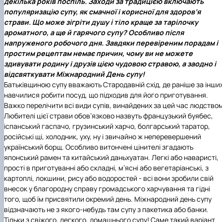
декілька років поспіль. Заходи за традицією включають
популяризацію супу, як смачної і корисної для здоров’я
страви. Що може зігріти душу і тіло краще за тарілочку
ароматного, а ще й гарячого супу? Особливо після
напруженого робочого дня. Завдяки перевіреним порадам і
простим рецептам немає причин, чому ви не можете
здивувати родину і друзів цією чудовою стравою, а заодно і
відсвяткувати Міжнародний День супу!
Батьківщиною супу вважають Стародавній схід, де раніше за інши
навчилися робити посуд, що підходив для його приготування.
Важко перелічити всі види супів, винайдених за цей час людство
Любителі цієї страви обов’язково назвуть французький буябес,
іспанський гаспачо, грузинський харчо, болгарський таратор,
російські щі, холодник, уху, ну і звичайно ж неперевершений
український борщ. Особливо витончені цінителі згадають
японський рамен та китайський даньхуатан. Легкі або наваристі,
прості в приготуванні або складні, м’ясні або вегетаріанські, з
картоплі, локшини, рису або водоростей - всі вони зробили свій
внесок у благородну справу громадського харчування та гідні
того, щоб їм присвятили окремий день. Міжнародний день супу
відзначають не з якого-небудь там супу з пакетика або банки.
Тільки з свіжого, легкого, домашнього супу! Саме такий варіант