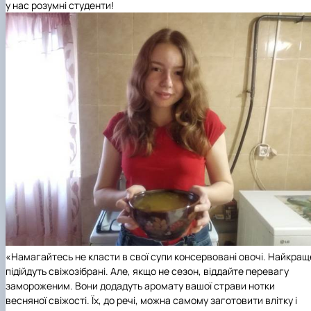
у нас розумні студенти!
«Намагайтесь не класти в свої супи консервовані овочі. Найкращ
підійдуть свіжозібрані. Але, якщо не сезон, віддайте перевагу
замороженим. Вони додадуть аромату вашої страви нотки
весняної свіжості. Їх, до речі, можна самому заготовити влітку і