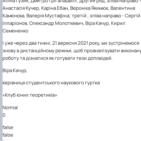
Аліна Гузик, Дмитро Грігалашвілі; другий ряд, зліва направо -
Анастасія Кучер, Каріна Ебан, Вероніка Якимюк, Валентина
Каменєва, Валерія Мустафіна; третій , зліва направо - Сергій
Ілларіонов, Олександр Молоткевич, Віра Качур, Кирил
Семененко
І уже через два тижні, 21 вересня 2021 року, ми зустрінемося
знову в дистанційному режимі, щоб проаналізувати виконан
роботу та дізнатися як готувати тези доповідей.
Віра Качур,
керівниця студентського наукового гуртка
«Клуб юних теоретиків»
Normal
0
false
false