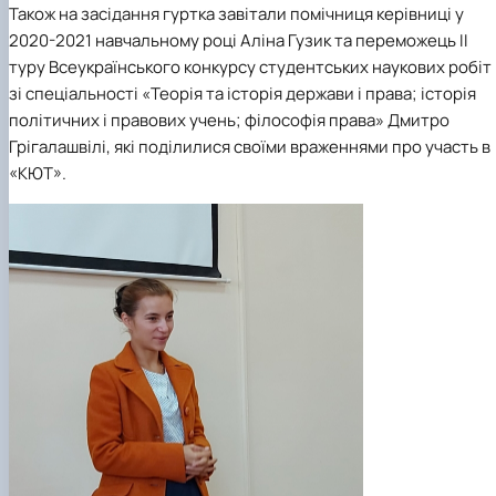
Також на засідання гуртка завітали помічниця керівниці у
2020-2021 навчальному році Аліна Гузик та переможець ІІ
туру Всеукраїнського конкурсу студентських наукових робіт
зі спеціальності «Теорія та історія держави і права; історія
політичних і правових учень; філософія права» Дмитро
Грігалашвілі, які поділилися своїми враженнями про участь в
«КЮТ».