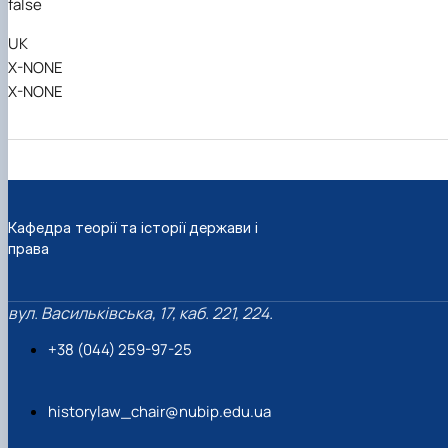
false
UK
X-NONE
X-NONE
Кафедра теорії та історії держави і
права
вул. Васильківська, 17, каб. 221, 224.
+38 (044) 259-97-25
historylaw_chair@nubip.edu.ua