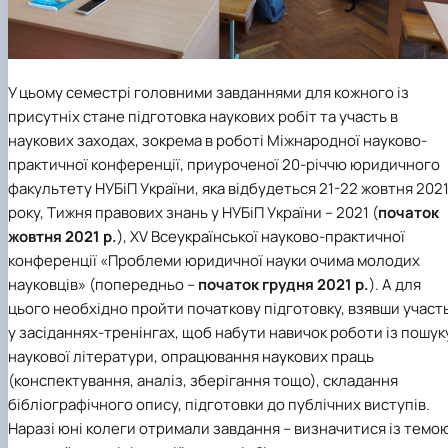
У цьому семестрі головними завданнями для кожного із
присутніх стане підготовка наукових робіт та участь в
наукових заходах, зокрема в роботі Міжнародної науково-
практичної конференції, приуроченої 20-річчю юридичного
факультету НУБіП України
, яка відбудеться 21-22 жовтня 202
року, Тижня правових знань у НУБіП України – 2021 (
початок
жовтня 2021 р.
),
XV
Всеукраїнської науково-практичної
конференції «Проблеми юридичної науки очима молодих
науковців» (попередньо –
початок грудня 2021 р.
). А для
цього необхідно пройти початкову підготовку, взявши участ
у засіданнях-тренінгах, щоб набути навичок роботи із пошук
наукової літератури, опрацювання наукових праць
(конспектування, аналіз, зберігання тощо), складання
бібліографічного опису, підготовки до публічних виступів.
Наразі юні колеги отримали завдання – визначитися із темо