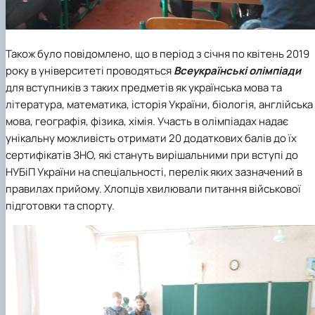
Також було повідомлено, що в період з січня по квітень 2019
року в університеті проводяться
Всеукраїнські олімпіади
для вступників з таких предметів як українська мова та
література, математика, історія України, біологія, англійська
мова, географія, фізика, хімія. Участь в олімпіадах надає
унікальну можливість отримати 20 додаткових балів до їх
сертифікатів ЗНО, які стануть вирішальними при вступі до
НУБіП України на спеціальності, перелік яких зазначений в
правилах прийому. Хлопців хвилювали питання військової
підготовки та спорту.