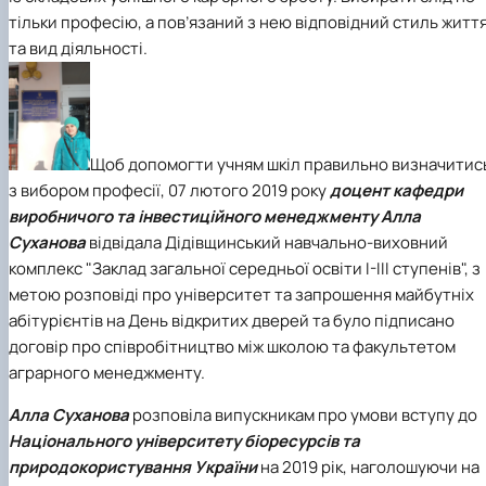
тільки професію, а пов’язаний з нею відповідний стиль житт
та вид діяльності.
Щоб допомогти учням шкіл правильно визначитис
з вибором професії, 07 лютого 2019 року
доцент кафедри
виробничого та інвестиційного менеджменту
Алла
Суханова
відвідала Дідівщинський навчально-виховний
комплекс "Заклад загальної середньої освіти І-ІІІ ступенів", з
метою розповіді про університет та запрошення майбутніх
абітурієнтів на День відкритих дверей та було підписано
договір про співробітництво між школою та факультетом
аграрного менеджменту.
Алла Суханова
розповіла випускникам про умови вступу до
Національного університету біоресурсів та
природокористування України
на 2019 рік, наголошуючи на