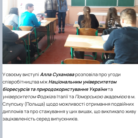
У своєму виступі
Алла Суханова
розповіла про угоди
співробітництва між
Національним університетом
біоресурсів та природокористування України
та
університетом Фоджіа
в Італії та
Поморською академією
в м.
Слупську (Польща) щодо можливості отримання подвійних
дипломів та про стажування у цих вишах, що викликало живу
зацікавленість серед випускників.