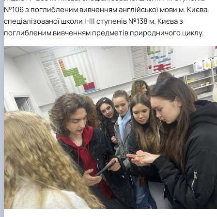
№106 з поглибленим вивченням англійської мови м. Києва,
спеціалізованої школи І-ІІІ ступенів №138 м. Києва з
поглибленим вивченням предметів природничого циклу.