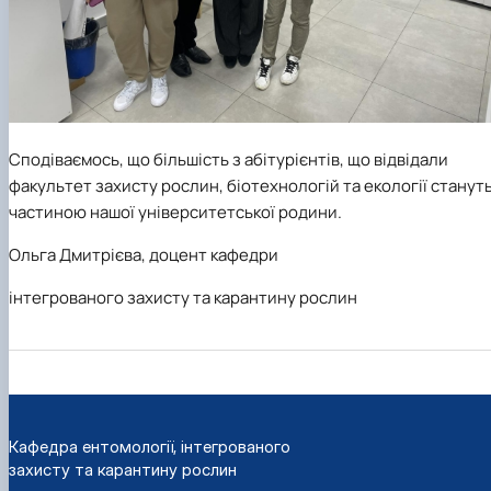
Сподіваємось, що більшість з абітурієнтів, що відвідали
факультет захисту рослин, біотехнологій та екології станут
частиною нашої університетської родини.
Ольга Дмитрієва, доцент кафедри
інтегрованого захисту та карантину рослин
Кафедра ентомології, інтегрованого
захисту та карантину рослин