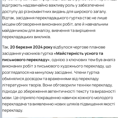
відіграють надзвичайно важливу роль у забезпеченні
доступу до різноманітних видань для широкого загалу.
Відтак, засідання перекладацького гуртка стає не лише
місцем обговорення виконаних робіт, але й навчальним
майданчиком для аналізу, вивчення та вирішення
перекладацьких викликів.
Так,
20 березня 2024 року
відбулося чергове планове
засідання учасників гуртка
«Майстерність усного та
письмового перекладу»
, однією з ключових тем був аналіз
виконаних робіт з письмового художнього перекладу, що
розглядалося на минулому засіданні. Члени гуртка
обмінялися досвідом та враженнями від перекладу
літературних творів. Вони обговорили техніки перекладу,
підходи до збереження автентичності тексту та виразності
мови. Це сприяло покращенню навичок кожного молодого
перекладача та виявленню нових шляхів підвищення якості
перекладу.