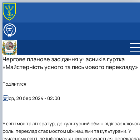
ПРО КАФЕДРУ
ВСТУПНИКУ
ОСВІТНІЙ ПРОЦЕС
ДІЯЛЬНІСТЬ КАФЕДРИ
Науково-дослідна робота
Чергове планове засідання учасників гуртка
СКЛАД КАФЕДРИ
Навчально-методична робота
СТУДЕНТСЬКІ НАУКОВІ ГУРТКИ
«Майстерність усного та письмового перекладу»
Міжнародна діяльність
Студентський науковий гурток “BUSINESS
Профорієнтаційна робота
COMMUNICATION JOURNALISM” (Журналістика …
Поділитися:
Культурно-виховна робота
Студентський науковий гурток "Майстерність
усного та письмового перекладу”
ср, 20 бер 2024 - 02:00
У світі мов та літератур, де культурний обмін відіграє ключов
роль, переклад стає мостом між націями та культурами. У
сучасному світі, де інформація швидко рухається, переклада