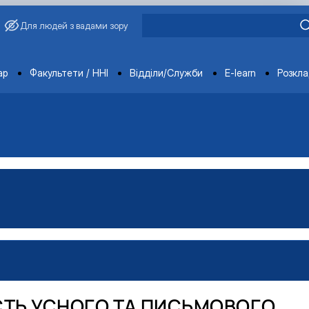
Для людей з вадами зору
ments
ар
Факультети / ННІ
Відділи/Служби
E-learn
Розкл
СТЬ УСНОГО ТА ПИСЬМОВОГО