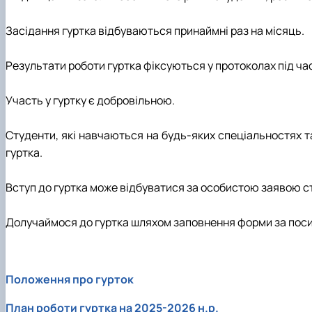
Засідання гуртка відбуваються принаймні раз на місяць.
Результати роботи гуртка фіксуються у протоколах під ча
Участь у гуртку є добровільною.
Студенти, які навчаються на будь-яких спеціальностях 
гуртка.
Вступ до гуртка може відбуватися за особистою заявою ст
Долучаймося до гуртка шляхом заповнення форми за пос
Положення про гурток
План роботи гуртка на 2025-2026 н.р.