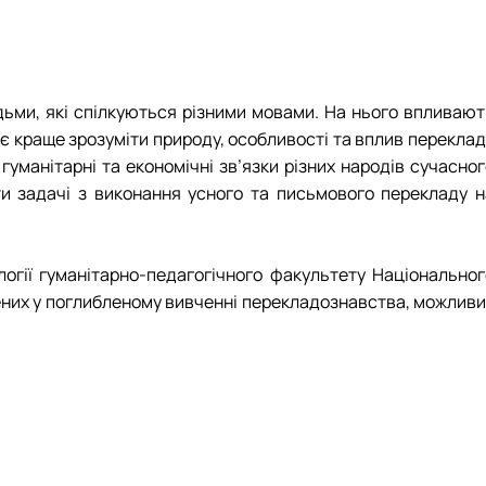
дьми, які спілкуються різними мовами. На нього впливают
гає краще зрозуміти природу, особливості та вплив перекла
уманітарні та економічні зв’язки різних народів сучасног
ти задачі з виконання усного та письмового перекладу н
огії гуманітарно-педагогічного факультету Національног
лених у поглибленому вивченні перекладознавства, можливи