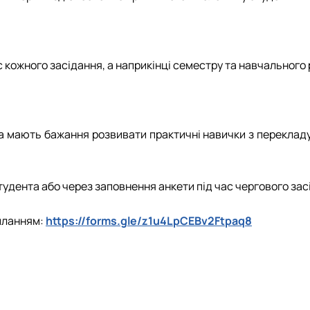
с кожного засідання, а наприкінці семестру та навчального
та мають бажання розвивати практичні навички з переклад
удента або через заповнення анкети під час чергового зас
иланням:
https://forms.gle/z1u4LpCEBv2Ftpaq8