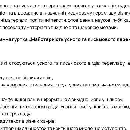
сного та письмового перекладу» полягає у навчанні студе
діо- та відеозаписів; навчанні письмовому перекладу різних
амні матеріали, політичні тексти, оповідання, наукові публі
о перекладу матеріалів вихідною та цільовою мовами.
ання гуртка «Майстерність усного та письмового пере
кі стосуються усного та письмового видів перекладу, а 
у текстів різних жанрів;
ення жанрових, стильових, структурних та тематичних склад
но-функціональну інформацію з вихідної мови у цільову;
осереднім перекладом і редагування тексту цільовою мовою
 та перекладу;
ду текстів різних жанрів;
к творчих здібностей та критичного мислення у студентів.