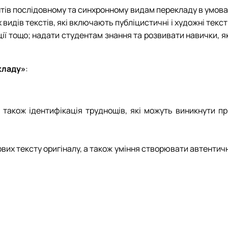
нтів послідовному та синхронному видам перекладу в умова
 видів текстів, які включають публіцистичні і художні текс
кації тощо; надати студентам знання та розвивати навички, я
кладу»
:
також ідентифікація труднощів, які можуть виникнути пр
ових тексту оригіналу, а також уміння створювати автентич
;