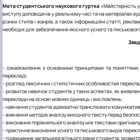
Мета студентського наукового гуртка
«Майстерність у
виступу доповідачів у реальному часі та на матеріалах ау
різних стилів і жанрів, а також інформаційні статті, рекл
необхідні для забезпечення якісного усного та письмовог
Завд
- ознайомлення з основними принципами та поняттями, я
перекладі;
- розгляд лексичних і стилістичних особливостей переклад
- розвиток навичок студентів у таких аспектах, як виявл
переклади на основі мовних одиниць і висловлень;
- навчання студентів адекватно транслювати комунікатив
- вивчення методів аналізу вихідного тексту перед безп
- виконання порівняльного аналізу між текстами оригіналу
- практичне виконання усного та письмового видів перекла
- підвищення загальноосвітнього рівня студентів, розвито