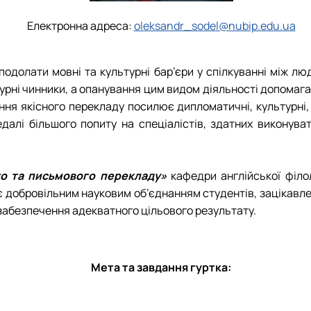
Електронна адреса:
oleksandr_sodel@nubip.edu.ua
одолати мовні та культурні бар’єри у спілкуванні між лю
льтурні чинники, а опанування цим видом діяльності допома
я якісного перекладу посилює дипломатичні, культурні, г
далі більшого попиту на спеціалістів, здатних виконува
го та письмового перекладу»
кафедри англійської філол
 є добровільним науковим об’єднанням студентів, зацікав
в забезпечення адекватного цільового результату.
Мета та завдання гуртка: