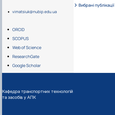
Вибрані публікації
Валансьєна (Фран
Тема дисертації 
Технології транс
Постійний член с
vimatsiuk@nubip.edu.ua
університеті інф
Модальні (мульти,
Автор більше ніж 80 на
та інших навчально-ме
Взаємодія видів 
ORCID
функціонування трансп
Організація вант
SCOPUS
Технологічна над
Web of Science
ResearchGate
Google Scholar
Кафедра транспортних технологій
та засобів у АПК