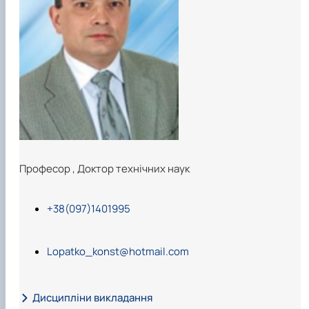
Building material science and welding in
construction
Екологічні будівельні матеріали та
конструкції
Професор
,
Доктор технічних наук
+38(097)1401995
Lopatko_konst@hotmail.com
Дисципліни викладання