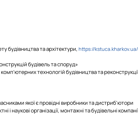
тету будівництва та архітектури,
https://kstuca.kharkov.ua/
онструкцій будівель та споруд»
 комп’ютерних технологій будівництва та реконструкці
часниками якої є провідні виробники та дистриб'ютори
 і наукові організації, монтажні та будівельні компанії