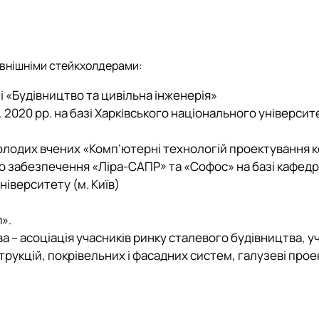
ного функціонального призна…
тацією будівель
зовнішніми стейкхолдерами:
ті «Будівництво та цивільна інженерія»
оруди
9, 2020 рр. на базі Харківського національного універси
молодих вчених «Комп’ютерні технологій проектування к
о забезпечення «Ліра-САПР» та «Софос» на базі кафедр
ніверситету (м. Київ)
».
 – асоціація учасників ринку сталевого будівництва, у
кцій, покрівельних і фасадних систем, галузеві проектні