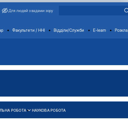
Для людей з вадами зору
ments
ар
Факультети / ННІ
Відділи/Служби
E-learn
Розкл
ЛЬНА РОБОТА
НАУКОВА РОБОТА