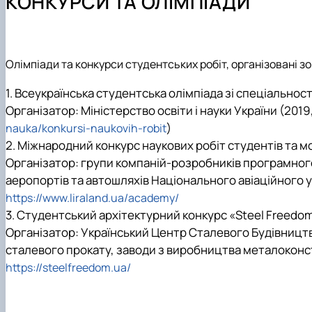
КОНКУРСИ ТА ОЛІМПІАДИ
Співробітництво кафедри
Механіка залізобетону
Бакалавр
Аспірантура
Навчально-дослідні лабораторії
Сучасна архітектура
Магістр
Сучасні рішення будівельних конструкцій об’єктів різ
Аспірантура
Технічне обстеження та нагляд за безпечною експлуа
Олімпіади та конкурси студентських робіт, організовані 
Екологічно чисте будівництво
1. Всеукраїнська студентська олімпіада зі спеціальнос
Особливі та аварійні впливи на будівлі та інженерні сп
Організатор: Міністерство освіти і науки України (201
)
nauka/konkursi-naukovih-robit
2. Міжнародний конкурс наукових робіт студентів та 
Організатор: групи компаній-розробників програмног
аеропортів та автошляхів Національного авіаційного у
https://www.liraland.ua/academy/
3. Студентський архітектурний конкурс «Steel Freedom
Організатор: Український Центр Сталевого Будівництва
сталевого прокату, заводи з виробництва металоконстру
https://steelfreedom.ua/