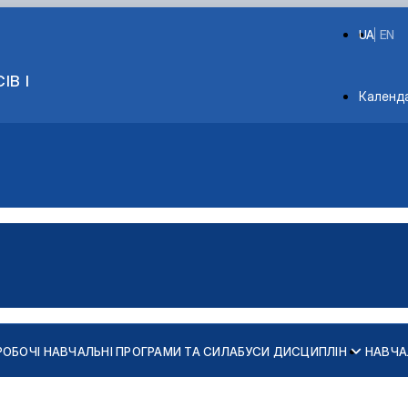
UA
EN
ІВ І
Depart
Календ
РОБОЧІ НАВЧАЛЬНІ ПРОГРАМИ ТА СИЛАБУСИ ДИСЦИПЛІН
НАВЧА
х конструкцій
ь та споруд