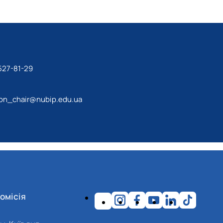
527-81-29
ion_chair@nubip.edu.ua
омісія