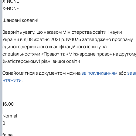
X-NONE
X-NONE
Шановні колеги!
Зверніть увагу, що наказом Міністерства освіти і науки
України від 08 жовтня 2021 р. №1076 затверджено програму
єдиного державного кваліфікаційного іспиту за
спеціальностями «Право» та «Міжнародне право» на другом
(магістерському) рівні вищої освіти
за покликанням
зав
Ознайомитися з документом можна
або
нтажити
.
16.00
Normal
0
false