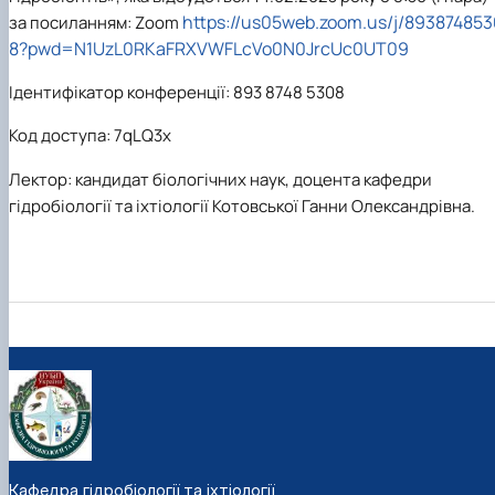
https://us05web.zoom.us/j/893874853
за посиланням: Zoom
8?pwd=N1UzL0RKaFRXVWFLcVo0N0JrcUc0UT09
Ідентифікатор конференції: 893 8748 5308
Код доступа: 7qLQ3x
Лектор: кандидат біологічних наук, доцента кафедри
гідробіології та іхтіології Котовської Ганни Олександрівна.
Кафедра гідробіології та іхтіології