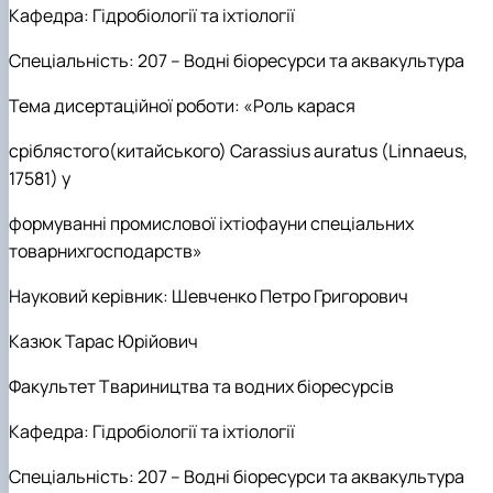
Кафедра: Г
ідробіології та іхтіології
Спеціальність: 207 – Водні біоресурси та аквакультура
Тема дисертаційної роботи:
«Роль карася
сріблястого(китайського)
Carassius
auratus
(
Linnaeus
,
17581) у
формуванні промислової іхтіофауни спеціальних
товарнихгосподарств»
Науковий керівник:
Шевченко Петро Григорович
Казюк Тарас Юрійович
Факультет Твариництва та водних біоресурсів
Кафедра: Г
ідробіології та іхтіології
Спеціальність: 207 – Водні біоресурси та аквакультура