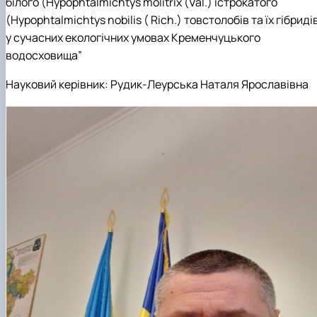
білого (Hypophtalmichtys molitrix (Val.) істрокатого
(Hypophtalmichtys nobilis ( Rich.) товстолобів та їх гібриді
у сучасних екологічних умовах Кременчуцького
водосховища”
Науковий керівник:
Рудик-Леурська Наталя Ярославівна