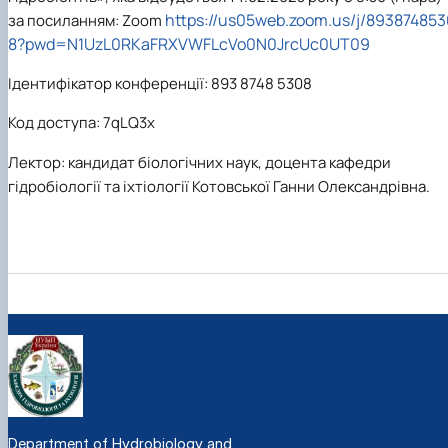
https://us05web.zoom.us/j/893874853
за посиланням: Zoom
8?pwd=N1UzL0RKaFRXVWFLcVo0N0JrcUc0UT09
Ідентифікатор конференції: 893 8748 5308
Код доступа: 7qLQ3x
Лектор: кандидат біологічних наук, доцента кафедри
гідробіології та іхтіології Котовської Ганни Олександрівна.
Department of Hydrobiology and